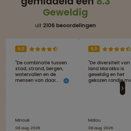
gemiddeld een
8.3
Geweldig
uit
2106 beoordelingen
9,0
9,0
"De combinatie tussen
"De diversiteit van
stad, strand, bergen,
land Marokko is
watervallen en de
geweldig en het
mensen van daar
gekozen rondje m
ontmoeten maakt deze
alle
reis heel gaaf!!"
bezienswaardigh
zijn heel zorgvuldi
uitgezocht en
geregeld."
Minouk
Malou
08 aug. 2026
08 aug. 2026