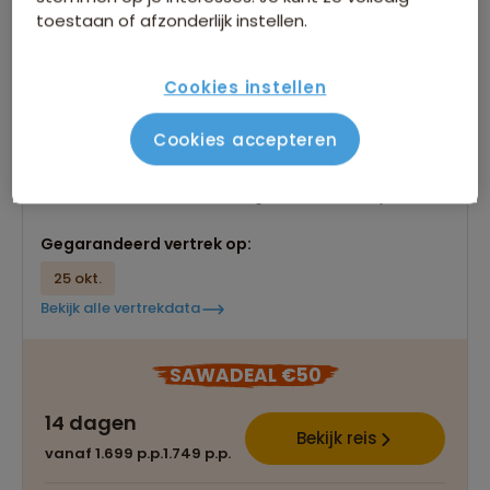
toestaan of afzonderlijk instellen.
Fietsvakantie Marokko
Cookies instellen
6 beoordelingen
8,7
14 dagen
Ontdek Marokko op actieve wijze
Cookies accepteren
Mountainbikehuur en bagagevervoer inclusief
Geniet van de frisse berglucht en woestijnstilte
Gegarandeerd vertrek op:
25 okt.
Bekijk alle vertrekdata
SAWADEAL €50
14 dagen
Bekijk reis
vanaf 1.699 p.p.
1.749 p.p.