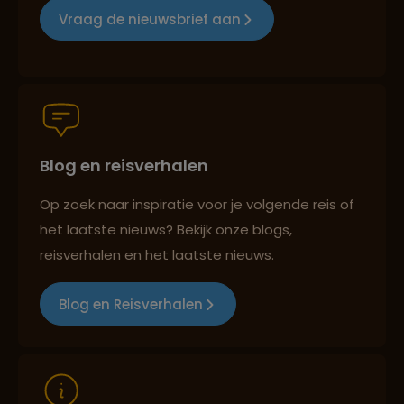
Vraag de nieuwsbrief aan
Groepsreizen mét indivuele vrijheid
Blog en reisverhalen
Reiszekerheid met Sawadee
Op zoek naar inspiratie voor je volgende reis of
het laatste nieuws? Bekijk onze blogs,
Persoonlijk en deskundig reisadvies
reisverhalen en het laatste nieuws.
Blog en Reisverhalen
Reizen met oog voor mens, cultuur en milieu