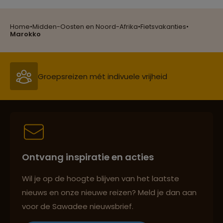
Home
•
Midden-Oosten en Noord-Afrika
•
Fietsvakanties
•
Reizen met oog voor mens, cultuur en milieu
Marokko
Groepsreizen mét indivuele vrijheid
Reiszekerheid met Sawadee
Ontvang inspiratie en acties
Persoonlijk en deskundig reisadvies
Wil je op de hoogte blijven van het laatste
nieuws en onze nieuwe reizen? Meld je dan aan
voor de Sawadee nieuwsbrief.
Reizen met oog voor mens, cultuur en milieu