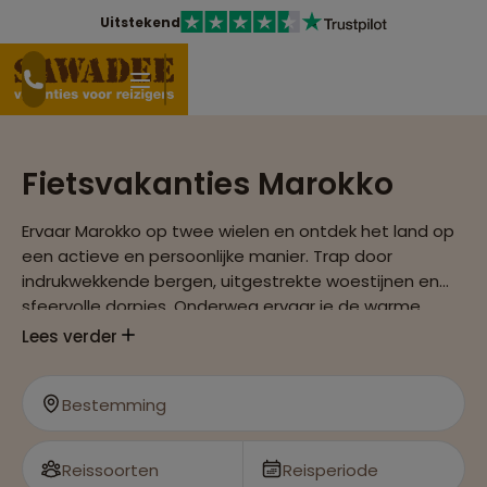
Uitstekend
Fietsvakanties Marokko
Ervaar Marokko op twee wielen en ontdek het land op
een actieve en persoonlijke manier. Trap door
indrukwekkende bergen, uitgestrekte woestijnen en
sfeervolle dorpjes. Onderweg ervaar je de warme
gastvrijheid van de lokale bevolking en ontdek je de
Lees verder
rijke cultuur, markten en kleurrijke landschappen van dit
fascinerende land.
Bestemming
Reissoorten
Reisperiode