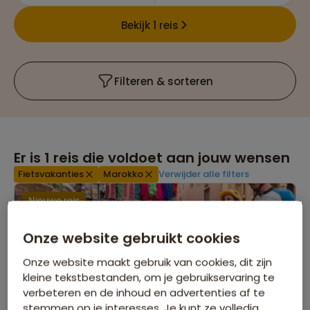
Bekijk 1 reis
Filteren & sorteren
Er is
1
reis die voldoet aan jouw wensen
Fietsvakanties
Marokko
Verwijder alle filters
Nieuwe reis
Onze website gebruikt cookies
Onze website maakt gebruik van cookies, dit zijn
kleine tekstbestanden, om je gebruikservaring te
verbeteren en de inhoud en advertenties af te
stemmen op je interesses. Je kunt ze volledig