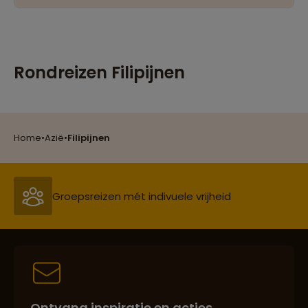
Rondreizen Filipijnen
Reizen met oog voor mens, cultuur en milieu
Home
•
Azië
•
Filipijnen
Groepsreizen mét indivuele vrijheid
Persoonlijk en deskundig reisadvies
Ontvang inspiratie en acties