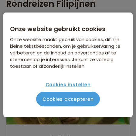
Rondreizen Filipijnen
Een groepsrondreis naar de Filipijnen brengt je naar
een archipel van ruim 7000 eilanden, sierlijk verspreid in
Onze website gebruikt cookies
de Stille Oceaan. Je beleeft de vakantie van je leven
tussen de vriendelijke bewoners met hun brede lach
Onze website maakt gebruik van cookies, dit zijn
en grenzeloze gastvrijheid.
Lees verder
kleine tekstbestanden, om je gebruikservaring te
verbeteren en de inhoud en advertenties af te
Er is
1
reis die voldoet aan jouw wensen
stemmen op je interesses. Je kunt ze volledig
Filipijnen
Verwijder alle filters
toestaan of afzonderlijk instellen.
Nieuwe reis
Cookies instellen
Cookies accepteren