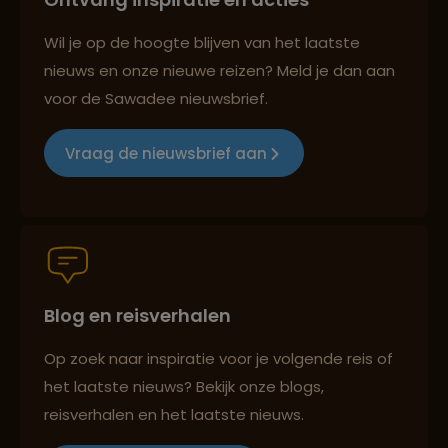
Best beoordeelde reisroutes
Wil je op de hoogte blijven van het laatste
nieuws en onze nieuwe reizen? Meld je dan aan
voor de Sawadee nieuwsbrief.
Reizen met oog voor mens, cultuur en milieu
Vraag de nieuwsbrief aan
Groepsreizen mét indivuele vrijheid
Blog en reisverhalen
Persoonlijk en deskundig reisadvies
Op zoek naar inspiratie voor je volgende reis of
het laatste nieuws? Bekijk onze blogs,
Best beoordeelde reisroutes
reisverhalen en het laatste nieuws.