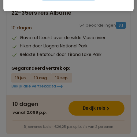
22-35ers reis Albanië
54 beoordelingen
8,1
10 dagen
Gave rafttocht over de wilde Vjosë rivier
Hiken door Llogara National Park
Relaxte fietstour door Tirana Lake Park
Gegarandeerd vertrek op:
18 jun.
13 aug.
10 sep.
Bekijk alle vertrekdata
10 dagen
Bekijk reis
vanaf 2.099 p.p.
Bijkomende kosten €26,25 p.p. op basis van 2 personen