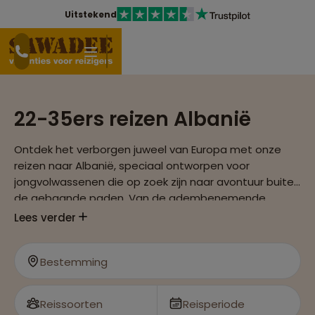
Uitstekend
22-35ers reizen Albanië
Ontdek het verborgen juweel van Europa met onze
reizen naar Albanië, speciaal ontworpen voor
jongvolwassenen die op zoek zijn naar avontuur buiten
de gebaande paden. Van de adembenemende
Albanese Rivièra tot de oude steden vol geschiedenis,
Lees verder
deze reis belooft een unieke ervaring.
Bestemming
Reissoorten
Reisperiode