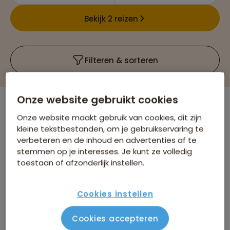
Bekijk 2 reizen
Filteren & sorteren
Onze website gebruikt cookies
Er is
1
reis die voldoet aan jouw wensen
Onze website maakt gebruik van cookies, dit zijn
kleine tekstbestanden, om je gebruikservaring te
22-35ers reizen
Albanië
Verwijder alle filters
verbeteren en de inhoud en advertenties af te
stemmen op je interesses. Je kunt ze volledig
toestaan of afzonderlijk instellen.
Cookies instellen
Cookies accepteren