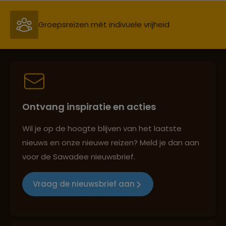
Groepsreizen mét indivuele vrijheid
Persoonlijk en deskundig reisadvies
Ontvang inspiratie en acties
Best beoordeelde reisroutes
Wil je op de hoogte blijven van het laatste
nieuws en onze nieuwe reizen? Meld je dan aan
voor de Sawadee nieuwsbrief.
Reizen met oog voor mens, cultuur en milieu
Vraag de nieuwsbrief aan
Groepsreizen mét indivuele vrijheid