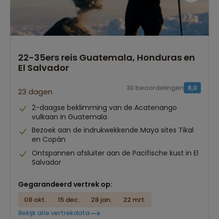
22-35ers reis Guatemala, Honduras en
El Salvador
30 beoordelingen
8,0
23 dagen
2-daagse beklimming van de Acatenango
vulkaan in Guatemala
Bezoek aan de indrukwekkende Maya sites Tikal
en Copán
Ontspannen afsluiter aan de Pacifische kust in El
Salvador
Gegarandeerd vertrek op:
08 okt.
15 dec.
28 jan.
22 mrt.
Bekijk alle vertrekdata