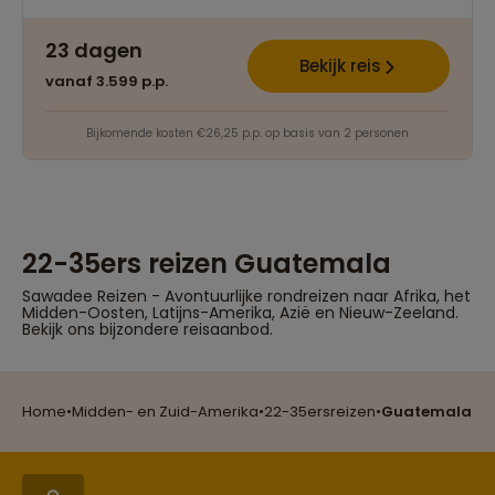
23 dagen
Bekijk reis
vanaf 3.599 p.p.
Bijkomende kosten €26,25 p.p. op basis van 2 personen
22-35ers reizen Guatemala
Sawadee Reizen - Avontuurlijke rondreizen naar Afrika, het
Midden-Oosten, Latijns-Amerika, Azië en Nieuw-Zeeland.
Bekijk ons bijzondere reisaanbod.
Reizen met oog voor mens, cultuur en milieu
Home
•
Midden- en Zuid-Amerika
•
22-35ersreizen
•
Guatemala