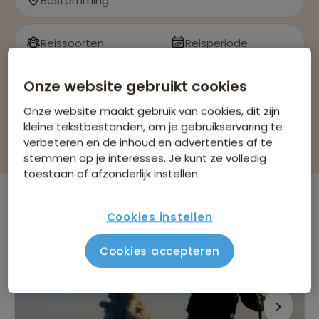
Bestemming
Reissoorten
Reisperiode
Bekijk 1 reis
Onze website gebruikt cookies
Onze website maakt gebruik van cookies, dit zijn
kleine tekstbestanden, om je gebruikservaring te
Filteren & sorteren
verbeteren en de inhoud en advertenties af te
stemmen op je interesses. Je kunt ze volledig
toestaan of afzonderlijk instellen.
Er is
1
reis die voldoet aan jouw wensen
Cookies instellen
22-35ers reizen
Guatemala
Verwijder alle filters
Cookies accepteren