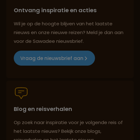
Ontvang inspiratie en acties
Best beoordeelde reisroutes
Wil je op de hoogte blijven van het laatste
nieuws en onze nieuwe reizen? Meld je dan aan
voor de Sawadee nieuwsbrief.
Reizen met oog voor mens, cultuur en milieu
Vraag de nieuwsbrief aan
Groepsreizen mét indivuele vrijheid
Blog en reisverhalen
Persoonlijk en deskundig reisadvies
Op zoek naar inspiratie voor je volgende reis of
het laatste nieuws? Bekijk onze blogs,
Best beoordeelde reisroutes
reisverhalen en het laatste nieuws.