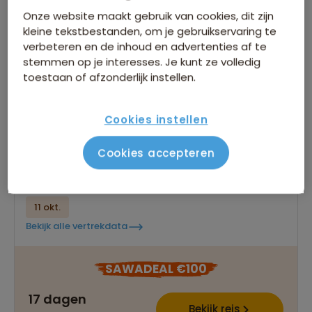
Onze website maakt gebruik van cookies, dit zijn
kleine tekstbestanden, om je gebruikservaring te
Fietsvakantie Vietnam
verbeteren en de inhoud en advertenties af te
stemmen op je interesses. Je kunt ze volledig
toestaan of afzonderlijk instellen.
17 dagen
Stap op de fiets en ontdek Vietnam op een
actieve manier
Cookies instellen
Mountainbikehuur en bagagevervoer inclusief
Cookies accepteren
Beklim de bekende Hai Van Pas op eigen kracht
Gegarandeerd vertrek op:
11 okt.
Bekijk alle vertrekdata
SAWADEAL €100
17 dagen
Bekijk reis