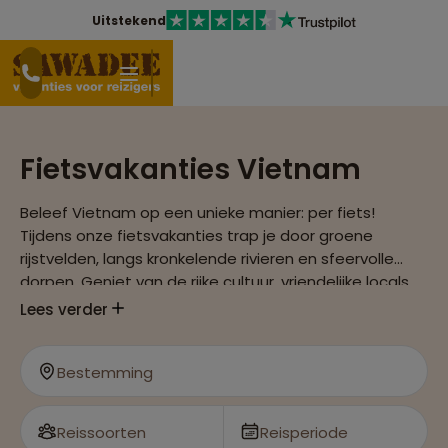
Uitstekend
Fietsvakanties Vietnam
Beleef Vietnam op een unieke manier: per fiets!
Tijdens onze fietsvakanties trap je door groene
rijstvelden, langs kronkelende rivieren en sfeervolle
dorpen. Geniet van de rijke cultuur, vriendelijke locals
en indrukwekkende landschappen terwijl je het land op
Lees verder
een actieve en ontspannen manier ontdekt.
Bestemming
Reissoorten
Reisperiode