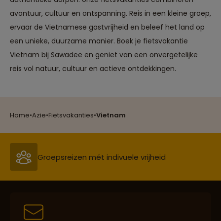
avontuur, cultuur en ontspanning. Reis in een kleine groep,
ervaar de Vietnamese gastvrijheid en beleef het land op
een unieke, duurzame manier. Boek je fietsvakantie
Vietnam bij Sawadee en geniet van een onvergetelijke
reis vol natuur, cultuur en actieve ontdekkingen.
Reizen met oog voor mens, cultuur en milieu
Home
•
Azie
•
Fietsvakanties
•
Vietnam
Groepsreizen mét indivuele vrijheid
Persoonlijk en deskundig reisadvies