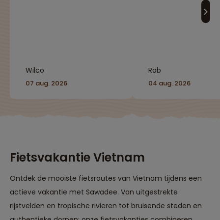
alles komt aan bod.
reisbegeleider."
Goede organisatie met
Nederlandse en Lokale
gids"
Wilco
Rob
07 aug. 2026
04 aug. 2026
Fietsvakantie Vietnam
Ontdek de mooiste fietsroutes van Vietnam tijdens een
actieve vakantie met Sawadee. Van uitgestrekte
rijstvelden en tropische rivieren tot bruisende steden en
authentieke dorpen: onze fietsvakanties combineren