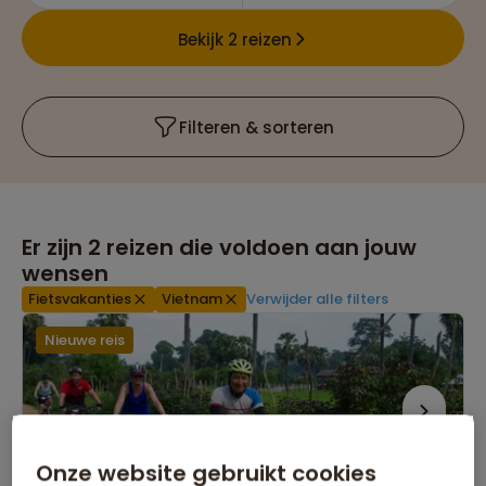
Bekijk 2 reizen
Filteren & sorteren
Er zijn
2
reizen die voldoen aan jouw
wensen
Fietsvakanties
Vietnam
Verwijder alle filters
Nieuwe reis
Onze website gebruikt cookies