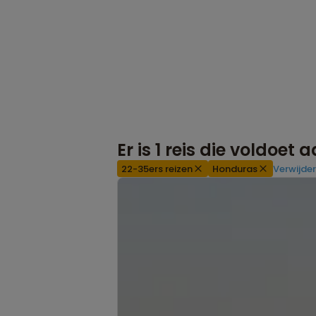
Er is
1
reis die voldoet 
22-35ers reizen
Honduras
Verwijder 