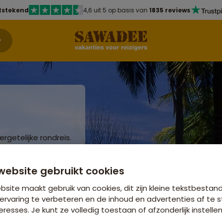
tstekend
4,6 uit 5 op basis van
1835 reviews
getelijke rondreis.
scinerende ruïnes in
astische natuur en
website gebruikt cookies
site maakt gebruik van cookies, dit zijn kleine tekstbestan
ervaring te verbeteren en de inhoud en advertenties af t
eresses. Je kunt ze volledig toestaan of afzonderlijk instellen