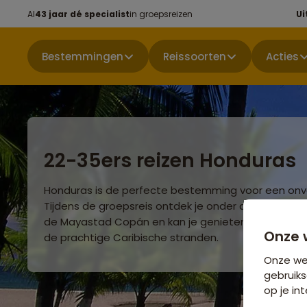
Al
43 jaar dé specialist
in groepsreizen
Ui
Bestemmingen
Reissoorten
Acties
22-35ers reizen Honduras
Honduras is de perfecte bestemming voor een onver
Tijdens de groepsreis ontdek je onder andere de fa
de Mayastad Copán en kan je genieten van de fant
Onze 
de prachtige Caribische stranden.
Onze web
gebruiks
op je int