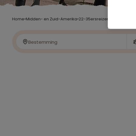
Home
•
Midden- en Zuid-Amerika
•
22-35ersreizen
•
Honduras
Bestemming