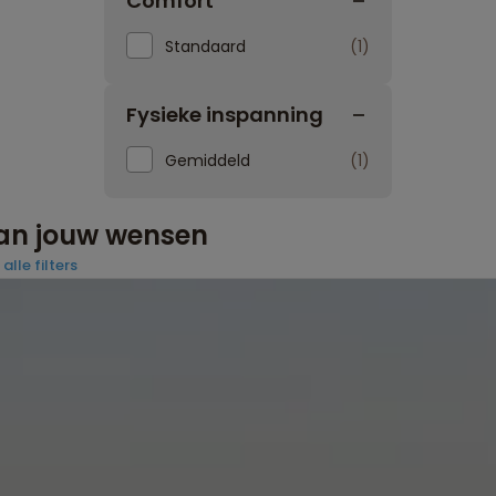
Comfort
Standaard
1
Fysieke inspanning
Gemiddeld
1
aan jouw wensen
alle filters