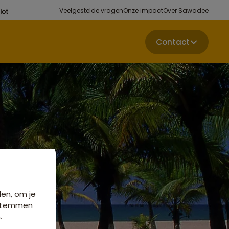
Veelgestelde vragen
Onze impact
Over Sawadee
Contact
den, om je
e stemmen
.