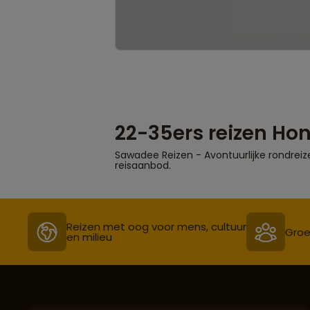
22-35ers reizen Ho
Sawadee Reizen - Avontuurlijke rondreiz
reisaanbod.
Reizen met oog voor mens, cultuur
Groe
en milieu