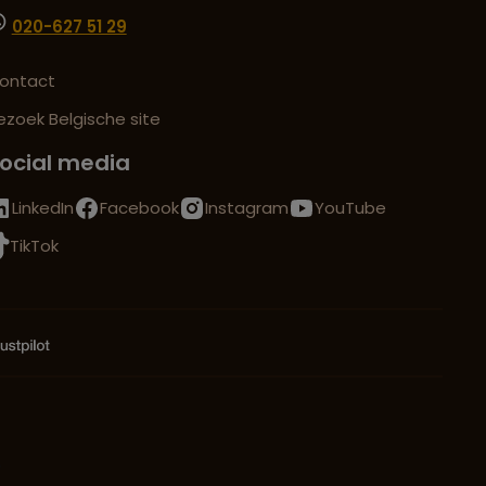
020-627 51 29
ontact
ezoek Belgische site
ocial media
LinkedIn
Facebook
Instagram
YouTube
TikTok