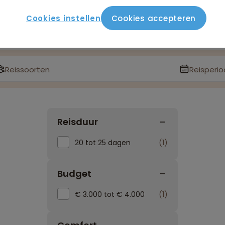
Cookies instellen
Cookies accepteren
Reissoorten
Reisperi
Reisduur
20 tot 25 dagen
1
Budget
€ 3.000 tot € 4.000
1