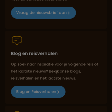
Vraag de nieuwsbrief aan
Lees meer over Skanderbeg Square
Groepsreizen mét indivuele vrijheid
Lees meer over Theth
Persoonlijk en deskundig reisadvies
Blog en reisverhalen
Lees meer over Tirana
Op zoek naar inspiratie voor je volgende reis of
Best beoordeelde reisroutes
het laatste nieuws? Bekijk onze blogs,
Lees meer over Valbona Valley
reisverhalen en het laatste nieuws.
Blog en Reisverhalen
Reizen met oog voor mens, cultuur en milieu
Lees meer over Via Egnatia