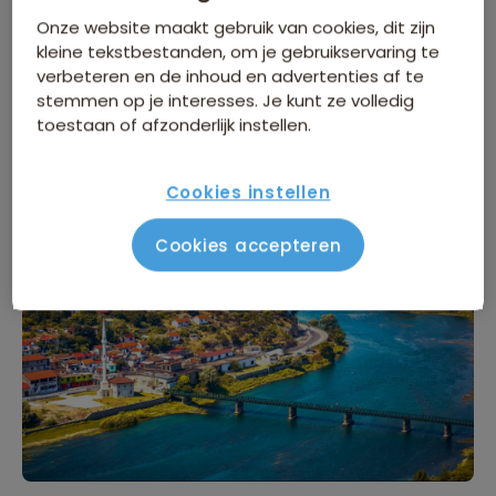
door historische heersers. Tegenwoordig is Shkodër
Onze website maakt gebruik van cookies, dit zijn
kleine tekstbestanden, om je gebruikservaring te
niet alleen bekend om de historische betekenis, maar
verbeteren en de inhoud en advertenties af te
ook als een centrum van cultuur en onderwijs, terwijl
stemmen op je interesses. Je kunt ze volledig
het ook dient als een natuurlijk toegangspunt naar de
toestaan of afzonderlijk instellen.
Albanese Alpen.
Cookies instellen
Cookies accepteren