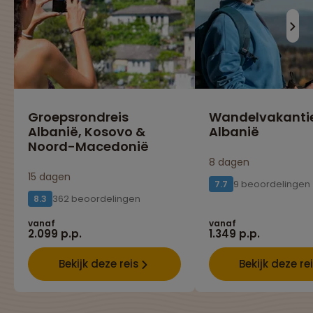
Groepsrondreis
Wandelvakanti
Albanië, Kosovo &
Albanië
Noord-Macedonië
8 dagen
15 dagen
9 beoordelingen
7.7
362 beoordelingen
8.3
vanaf
vanaf
2.099 p.p.
1.349 p.p.
Bekijk deze reis
Bekijk deze re