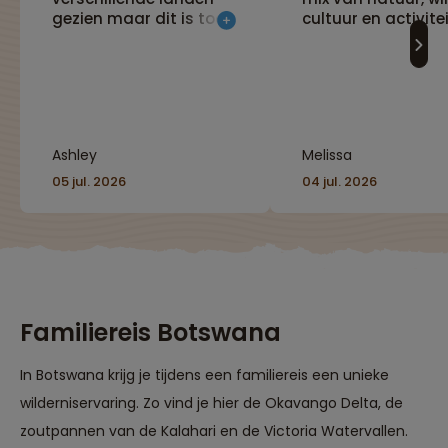
gezien maar dit is toch
cultuur en activitei
één van mijn favoriete.
Divers landschap,
vriendelijke mensen,
lekker eten en veel
wiledlife. Wat wil je nog
meer."
Ashley
Melissa
05 jul. 2026
04 jul. 2026
Familiereis Botswana
In Botswana krijg je tijdens een familiereis een unieke
wilderniservaring. Zo vind je hier de Okavango Delta, de
zoutpannen van de Kalahari en de Victoria Watervallen.