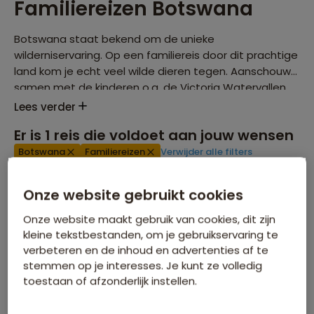
Familiereizen Botswana
Botswana staat bekend om de unieke
wilderniservaring. Op een familiereis door dit prachtige
land kom je echt veel wilde dieren tegen. Aanschouw
samen met de kinderen o.a. de Victoria Watervallen,
de zoutpannen van de Kalahari en de spectaculaire
Lees verder
Okavango Delta. Een reis met het gezin om nooit te
Er is
1
reis die voldoet aan jouw wensen
vergeten!
Botswana
Familiereizen
Verwijder alle filters
Onze website gebruikt cookies
Onze website maakt gebruik van cookies, dit zijn
kleine tekstbestanden, om je gebruikservaring te
verbeteren en de inhoud en advertenties af te
stemmen op je interesses. Je kunt ze volledig
toestaan of afzonderlijk instellen.