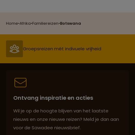
Reizen met oog voor mens, cultuur en milieu
Home
•
Afrika
•
Familiereizen
•
Botswana
Groepsreizen mét indivuele vrijheid
Persoonlijk en deskundig reisadvies
Ontvang inspiratie en acties
Best beoordeelde reisroutes
Wil je op de hoogte blijven van het laatste
nieuws en onze nieuwe reizen? Meld je dan aan
voor de Sawadee nieuwsbrief.