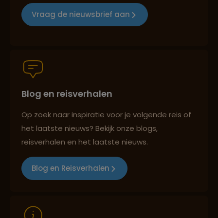
Reizen met oog voor mens, cultuur en milieu
Vraag de nieuwsbrief aan
Groepsreizen mét indivuele vrijheid
Blog en reisverhalen
Persoonlijk en deskundig reisadvies
Op zoek naar inspiratie voor je volgende reis of
het laatste nieuws? Bekijk onze blogs,
Best beoordeelde reisroutes
reisverhalen en het laatste nieuws.
Blog en Reisverhalen
Reizen met oog voor mens, cultuur en milieu