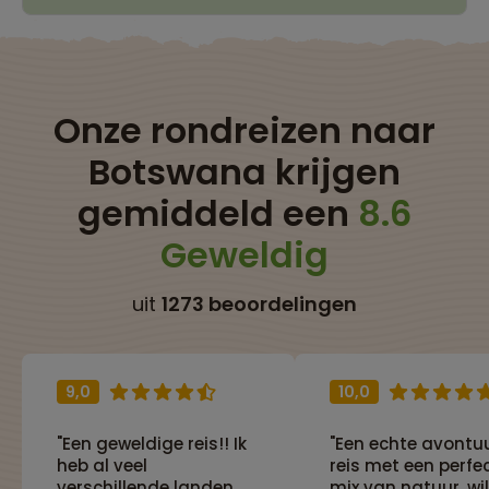
Onze rondreizen naar
Botswana krijgen
gemiddeld een
8.6
Geweldig
uit
1273 beoordelingen
9,0
10,0
"Een geweldige reis!! Ik
"Een echte avontuu
heb al veel
reis met een perfe
verschillende landen
mix van natuur, wil