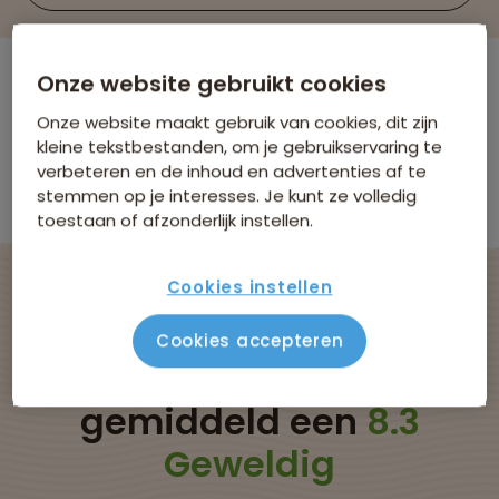
Onze website gebruikt cookies
Er zijn
0
reizen die voldoen aan jouw
Onze website maakt gebruik van cookies, dit zijn
wensen
kleine tekstbestanden, om je gebruikservaring te
Familiereizen
Slovenië
Verwijder alle filters
verbeteren en de inhoud en advertenties af te
Er werden geen resultaten gevonden
stemmen op je interesses. Je kunt ze volledig
toestaan of afzonderlijk instellen.
Cookies instellen
Onze rondreizen naar
Cookies accepteren
Slovenië krijgen
gemiddeld een
8.3
Geweldig