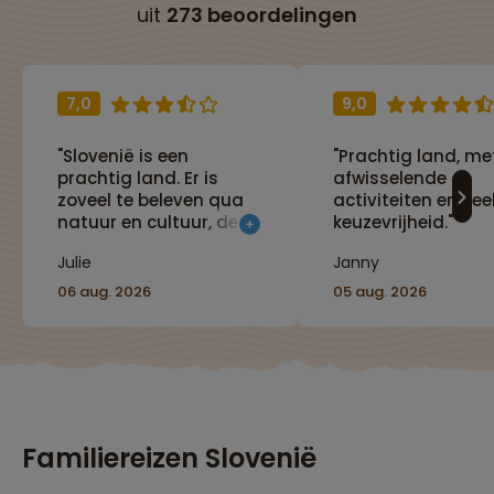
uit
273 beoordelingen
7,0
9,0
"Slovenië is een
"Prachtig land, me
prachtig land. Er is
afwisselende
zoveel te beleven qua
activiteiten en vee
natuur en cultuur, de
keuzevrijheid."
reis gaf ons hierover
Julie
Janny
een heel goed beeld."
06 aug. 2026
05 aug. 2026
Familiereizen Slovenië