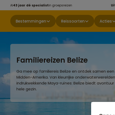
Al
43 jaar dé specialist
in groepsreizen
Ui
Bestemmingen
Reissoorten
Acties
Familiereizen Belize
Ga mee op familiereis Belize en ontdek samen een
Midden-Amerika. Van kleurrijke onderwaterwerelden
indrukwekkende Maya-ruïnes: Belize biedt avontuur
hele gezin.