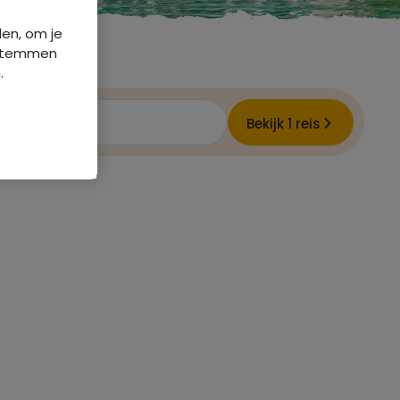
den, om je
e stemmen
.
ode
Bekijk 1 reis