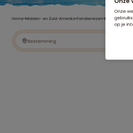
Onze 
Onze web
gebruiks
Home
•
Midden- en Zuid-Amerika
•
Familiereizen
•
Belize
op je int
Bestemming