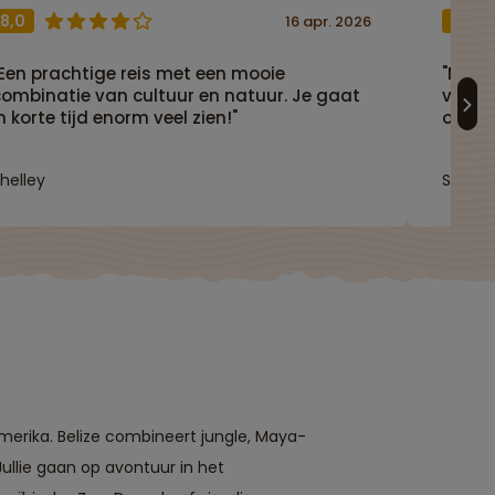
8,0
9,0
16 apr. 2026
"Een prachtige reis met een mooie
"Mooie
combinatie van cultuur en natuur. Je gaat
versch
n korte tijd enorm veel zien!"
ook ge
helley
Sabine
merika. Belize combineert jungle, Maya-
ullie gaan op avontuur in het