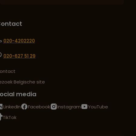
ontact
020-4202220
020-627 51 29
ontact
ezoek Belgische site
ocial media
LinkedIn
Facebook
Instagram
YouTube
TikTok