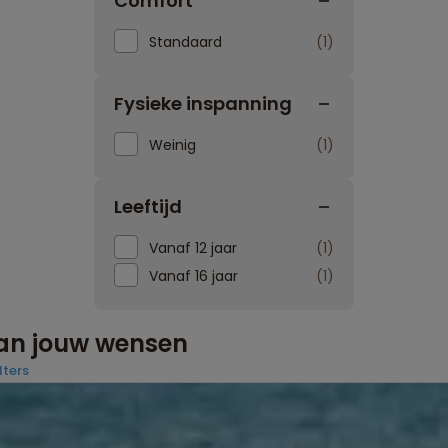
Comfort
Standaard
1
Fysieke inspanning
Weinig
1
Leeftijd
Vanaf 12 jaar
1
Vanaf 16 jaar
1
aan jouw wensen
lters