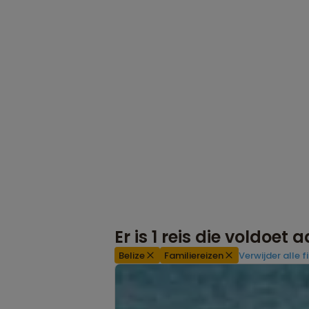
Er is
1
reis die voldoet 
Belize
Familiereizen
Verwijder alle fi