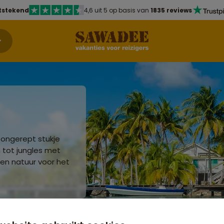
tstekend
4,6 uit 5 op basis van
1835 reviews
 ongerept stukje
 tot jungles met
 en natuur voor het