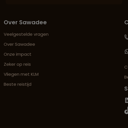
Over Sawadee
C
Veelgestelde vragen
Over Sawadee
Onze impact
Zeker op reis
C
Vliegen met KLM
B
Beste reistijd
S