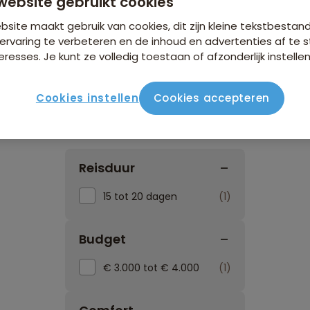
website gebruikt cookies
site maakt gebruik van cookies, dit zijn kleine tekstbestan
ervaring te verbeteren en de inhoud en advertenties af t
eresses. Je kunt ze volledig toestaan of afzonderlijk instellen
Reissoorten
Reisperi
Cookies instellen
Cookies accepteren
Reisduur
15 tot 20 dagen
1
Budget
€ 3.000 tot € 4.000
1