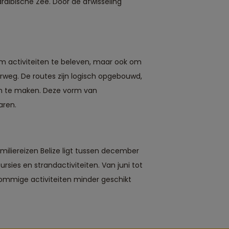
raïbische Zee. Door de afwisseling
 om activiteiten te beleven, maar ook om
derweg. De routes zijn logisch opgebouwd,
gen te maken. Deze vorm van
aren.
miliereizen Belize ligt tussen december
rsies en strandactiviteiten. Van juni tot
sommige activiteiten minder geschikt