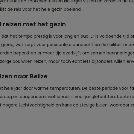
uïnes en snorkelen tussen kleurrijke vissen en koraal in de Ca
jft de reis voor het hele gezin boeiend.
l reizen met het gezin
d dat het tempo prettig is voor jong en oud. Er is voldoende tijd
e groep, wat zorgt voor persoonlijke aandacht en flexibiliteit on
worden beperkt en er meer tijd overblijft om samen herinnerin
zorgeloos willen reizen, maar toch echt iets bijzonders willen erv
eizen naar Belize
et hele jaar door warme temperaturen. De beste periode voor fa
f droog en aangenaam, wat ideaal is voor jungletochten, bootexcu
t hogere luchtvochtigheid en kans op stevige buien, waardoor 