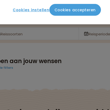
Cookies instellen
Cookies accepteren
Reissoorten
Reisperiod
doen aan jouw wensen
e filters