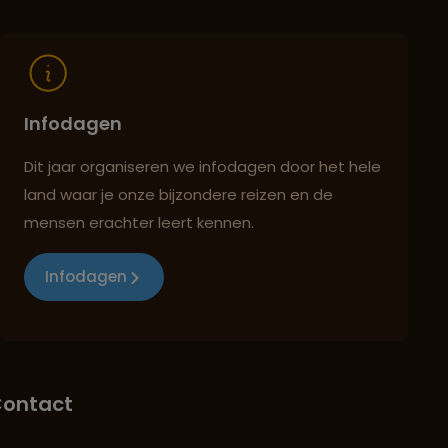
warm,
van he
Infodagen
Dit jaar organiseren we infodagen door het hele
land waar je onze bijzondere reizen en de
mensen erachter leert kennen.
Infodagen
ontact