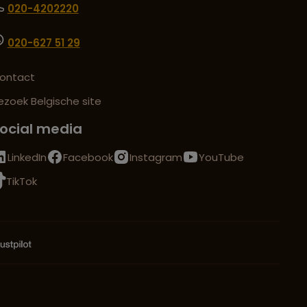
020-4202220
020-627 51 29
ontact
ezoek Belgische site
ocial media
LinkedIn
Facebook
Instagram
YouTube
TikTok