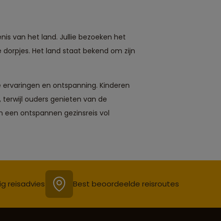
cultur
tusse
lokale
persoo
enis van het land. Jullie bezoeken het
en tr
e dorpjes. Het land staat bekend om zijn
Atlan
cultuu
ontmo
de na
le ervaringen en ontspanning. Kinderen
schil
 terwijl ouders genieten van de
bezoe
rivier
en een ontspannen gezinsreis vol
binnen
afspee
de ve
rituel
Het is
tradit
eenvo
ig reisadvies
Best beoordeelde reisroutes
charm
laat z
verbo
ontmoe