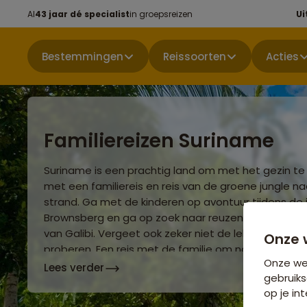
Al
43 jaar dé specialist
in groepsreizen
Ui
Bestemmingen
Reissoorten
Acties
Familiereizen Suriname
Suriname is een prachtig land om met het gezin t
met een familiereis en reis van de groene jungle n
strand. Ga met de kinderen op avontuur tijdens de j
Brownsberg en ga op zoek naar reuzenschildpadde
van Galibi. Vergeet ook zeker niet de lekkere traditi
Onze 
proberen. Een reis met de familie om nooit te verg
Onze web
Lees verder
gebruiks
op je int