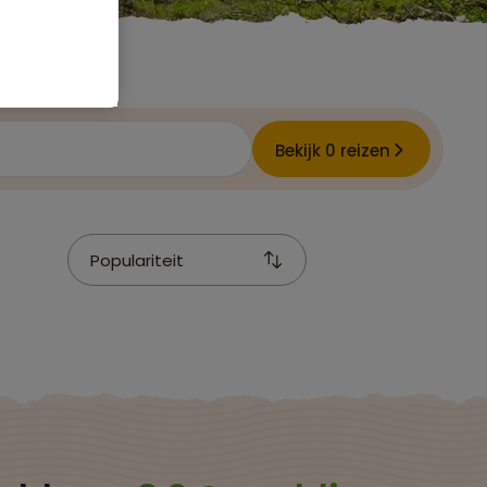
e
Bekijk 0 reizen
Populariteit