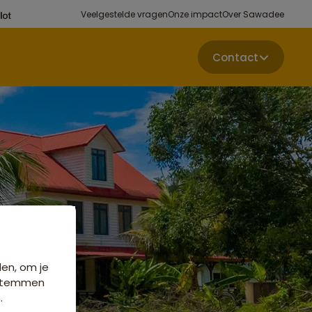
Veelgestelde vragen
Onze impact
Over Sawadee
Contact
den, om je
e stemmen
.