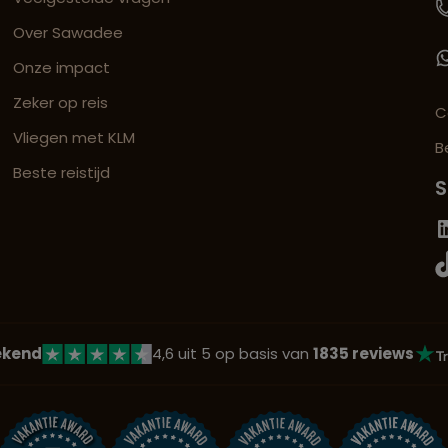
Over Sawadee
Onze impact
Zeker op reis
C
Vliegen met KLM
B
Beste reistijd
S
ekend
4,6 uit 5 op basis van
1835 reviews