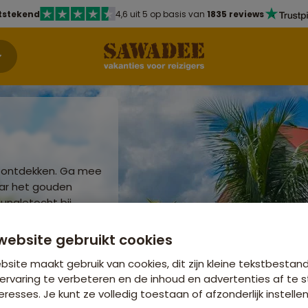
tstekend
4,6 uit 5 op basis van
1835 reviews
e ontdekken. Ga mee
aar het gouden
ungletocht bij
n op het legstrand
onele Roti te
website gebruikt cookies
eten!
site maakt gebruik van cookies, dit zijn kleine tekstbestan
ervaring te verbeteren en de inhoud en advertenties af t
eresses. Je kunt ze volledig toestaan of afzonderlijk instellen