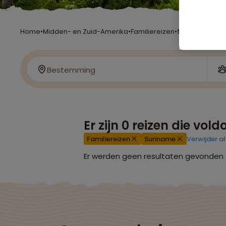
Home
•
Midden- en Zuid-Amerika
•
Familiereizen
•
Suriname
Bestemming
Er zijn
0
reizen die vol
Familiereizen
Suriname
Verwijder all
Er werden geen resultaten gevonden