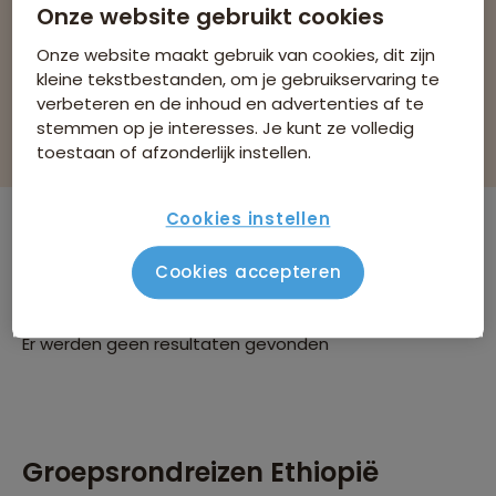
Onze website gebruikt cookies
Bekijk 0 reizen
Onze website maakt gebruik van cookies, dit zijn
kleine tekstbestanden, om je gebruikservaring te
verbeteren en de inhoud en advertenties af te
stemmen op je interesses. Je kunt ze volledig
Filteren & sorteren
toestaan of afzonderlijk instellen.
Cookies instellen
Er zijn
0
reizen die voldoen aan jouw
Cookies accepteren
wensen
Ethiopië
Groepsrondreizen
Verwijder alle filters
Er werden geen resultaten gevonden
Groepsrondreizen Ethiopië