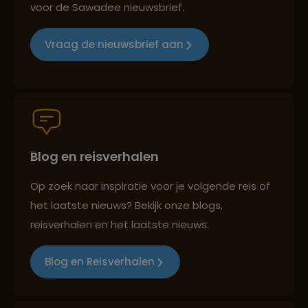
voor de Sawadee nieuwsbrief.
Reizen met oog voor mens, cultuur en milieu
Vraag de nieuwsbrief aan
Groepsreizen mét indivuele vrijheid
Blog en reisverhalen
Persoonlijk en deskundig reisadvies
Op zoek naar inspiratie voor je volgende reis of
het laatste nieuws? Bekijk onze blogs,
Best beoordeelde reisroutes
reisverhalen en het laatste nieuws.
Blog en Reisverhalen
Reizen met oog voor mens, cultuur en milieu