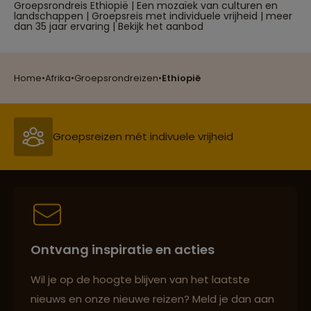
Groepsrondreis Ethiopië | Een mozaïek van culturen en
landschappen | Groepsreis met individuele vrijheid | meer
dan 35 jaar ervaring | Bekijk het aanbod
Reizen met oog voor mens, cultuur en milieu
Home
•
Afrika
•
Groepsrondreizen
•
Ethiopië
Groepsreizen mét indivuele vrijheid
Persoonlijk en deskundig reisadvies
Ontvang inspiratie en acties
Best beoordeelde reisroutes
Wil je op de hoogte blijven van het laatste
nieuws en onze nieuwe reizen? Meld je dan aan