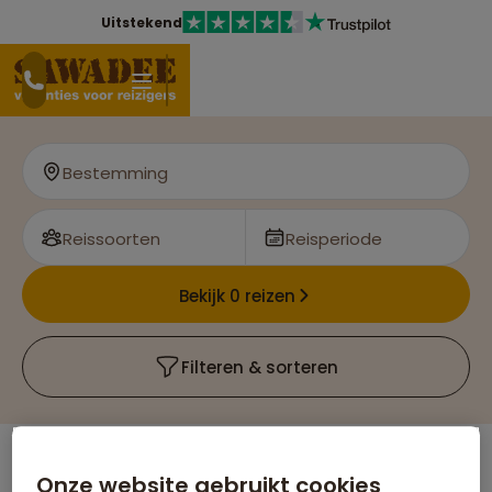
Uitstekend
Bestemming
Reissoorten
Reisperiode
Bekijk 0 reizen
Filteren & sorteren
Onze website gebruikt cookies