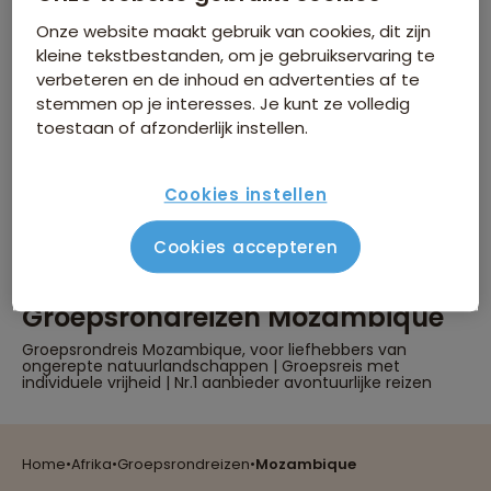
Groepsrondreizen
Onze website maakt gebruik van cookies, dit zijn
Mozambique
kleine tekstbestanden, om je gebruikservaring te
verbeteren en de inhoud en advertenties af te
Er zijn
0
reizen die voldoen aan jouw
stemmen op je interesses. Je kunt ze volledig
wensen
toestaan of afzonderlijk instellen.
Groepsrondreizen
Mozambique
Verwijder alle filters
Er werden geen resultaten gevonden
Cookies instellen
Cookies accepteren
Groepsrondreizen Mozambique
Groepsrondreis Mozambique, voor liefhebbers van
ongerepte natuurlandschappen | Groepsreis met
individuele vrijheid | Nr.1 aanbieder avontuurlijke reizen
Reizen met oog voor mens, cultuur en milieu
Home
•
Afrika
•
Groepsrondreizen
•
Mozambique