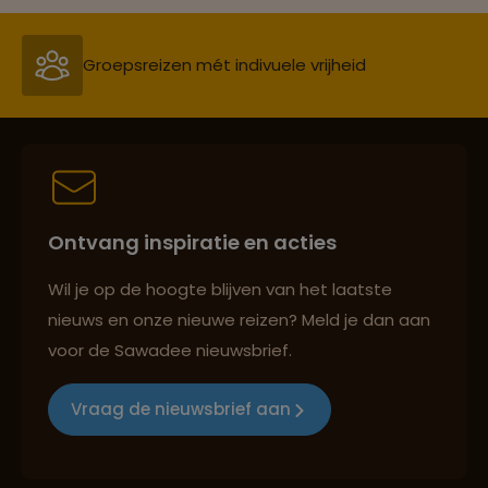
Groepsreizen mét indivuele vrijheid
Persoonlijk en deskundig reisadvies
Ontvang inspiratie en acties
Best beoordeelde reisroutes
Wil je op de hoogte blijven van het laatste
nieuws en onze nieuwe reizen? Meld je dan aan
voor de Sawadee nieuwsbrief.
Reizen met oog voor mens, cultuur en milieu
Vraag de nieuwsbrief aan
Groepsreizen mét indivuele vrijheid