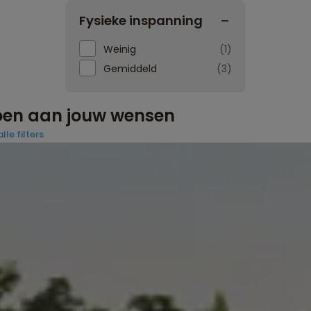
Fysieke inspanning
Weinig
1
Gemiddeld
3
doen aan jouw wensen
lle filters