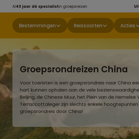
Al
43 jaar dé specialist
in groepsreizen
Ui
Bestemmingen
Reissoorten
Acties
Groepsrondreizen China
Voor toeristen is een groepsrondreis naar China ee
hart kunnen ophalen aan de vele bezienswaardighe
Beijing, de Chinese Muur, het Plein van de Hemelse
Terraccottaleger zijn slechts enkele hoogtepunten
groepsrondreis door China!