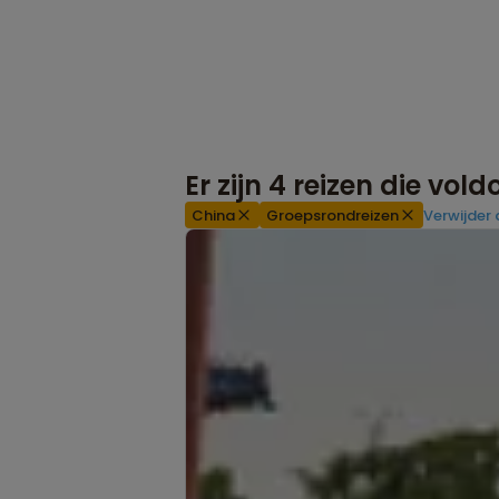
Er zijn
4
reizen die vol
China
Groepsrondreizen
Verwijder a