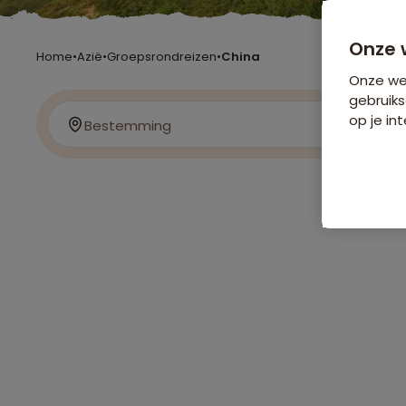
Onze 
Home
•
Azië
•
Groepsrondreizen
•
China
Onze web
gebruiks
op je int
Bestemming