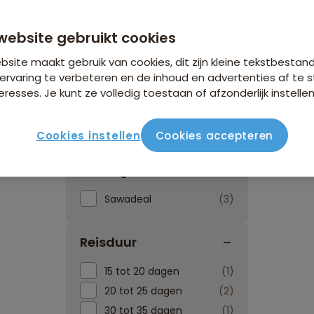
website gebruikt cookies
site maakt gebruik van cookies, dit zijn kleine tekstbestan
ervaring te verbeteren en de inhoud en advertenties af t
eresses. Je kunt ze volledig toestaan of afzonderlijk instellen
Reissoorten
Reisperiod
Cookies instellen
Cookies accepteren
Kortingen
Sawadeal
3
Reisduur
15 tot 20 dagen
1
20 tot 25 dagen
2
30 tot 35 dagen
1