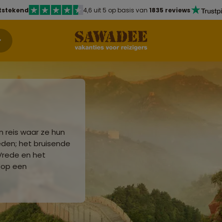
tstekend
4,6 uit 5 op basis van
1835 reviews
n reis waar ze hun
den; het bruisende
 Vrede en het
 op een