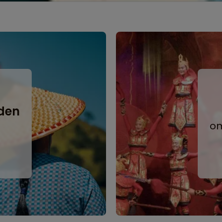
e
den
om