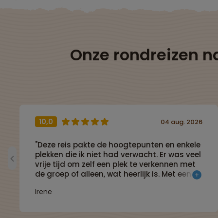
Onze rondreizen n
10,0
04 aug. 2026
"Deze reis pakte de hoogtepunten en enkele
plekken die ik niet had verwacht. Er was veel
vrije tijd om zelf een plek te verkennen met
de groep of alleen, wat heerlijk is. Met een
kundige gids die ook veel tips gaf kom je
Irene
ver1"