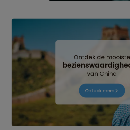
Ontdek de mooist
bezienswaardighe
van China
Ontdek meer