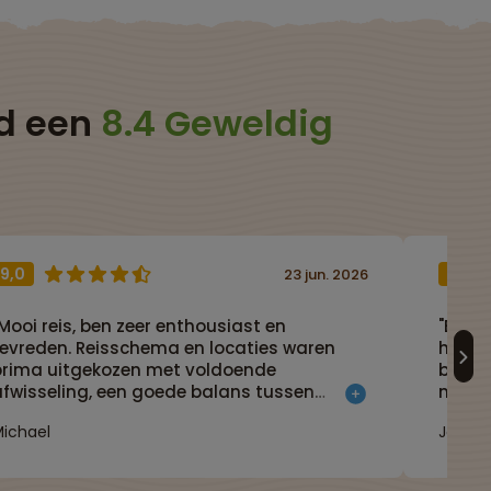
ld een
8.4 Geweldig
9,0
9,0
23 jun. 2026
Mooi reis, ben zeer enthousiast en
"Een 
tevreden. Reisschema en locaties waren
highl
prima uitgekozen met voldoende
beken
afwisseling, een goede balans tussen
massa
reizen en verblijven' met ook een mooi
toege
ichael
John
divers aanbod van mogelijkheden en
xcursies op elke locaties. Wat mij betreft
een prima kennismaking met het oude én