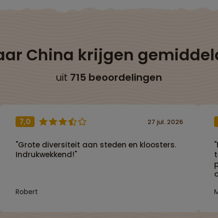
aar China krijgen gemidde
uit
715 beoordelingen
7,0
27 jul. 2026
"Grote diversiteit aan steden en kloosters.
"
Indrukwekkend!"
'
Robert
M
e