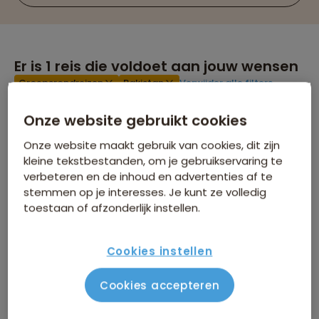
Er is
1
reis die voldoet aan jouw wensen
Groepsrondreizen
Pakistan
Verwijder alle filters
Avontuur Plus
Onze website gebruikt cookies
Onze website maakt gebruik van cookies, dit zijn
kleine tekstbestanden, om je gebruikservaring te
verbeteren en de inhoud en advertenties af te
stemmen op je interesses. Je kunt ze volledig
toestaan of afzonderlijk instellen.
Groepsrondreis Pakistan - Baltistan &
Cookies instellen
Hunza
Cookies accepteren
53 beoordelingen
8,8
21 dagen