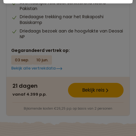
Avontuurlijke reis door schitterend Noord-
Pakistan
Driedaagse trekking naar het Rakaposhi
Basiskamp
Driedaags bezoek aan de hoogvlakte van Deosai
NP
Gegarandeerd vertrek op:
03 sep.
10 jun.
Bekijk alle vertrekdata
21 dagen
Bekijk reis
vanaf 4.399 p.p.
Bijkomende kosten €26,25 p.p. op basis van 2 personen