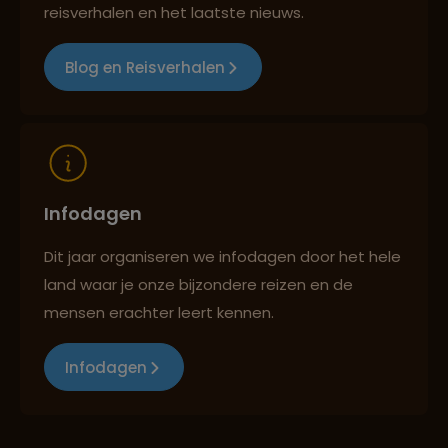
Best beoordeelde reisroutes
reisverhalen en het laatste nieuws.
Blog en Reisverhalen
Reizen met oog voor mens, cultuur en milieu
Infodagen
Dit jaar organiseren we infodagen door het hele
land waar je onze bijzondere reizen en de
mensen erachter leert kennen.
Infodagen