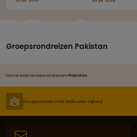
02 jul. 2026
02 jul. 2026
Uitstekende
zijn de mensen hee
reisbegeleiding
vriendelijk en is he
(Marion), lokale gidsen
eten erg lekker."
en chauffeurs."
Groepsrondreizen Pakistan
Reizen met oog voor mens, cultuur en milieu
Home
•
Azië
•
Groepsrondreizen
•
Pakistan
Groepsreizen mét indivuele vrijheid
Persoonlijk en deskundig reisadvies