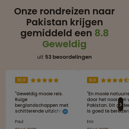
Onze rondreizen naar
Pakistan krijgen
gemiddeld een
8.8
Geweldig
uit
53 beoordelingen
10,0
9,0
"Geweldig mooie reis.
"En mooie natuurre
Ruige
door het noorden 
berglandschappen met
Pakistan. Dit gede
schitterende uitzichten
is goed te bereize
en prachtige
tijdens de reis ben 
Paul
Eric
wandelingen. Uiterst
een schitterende
vriendelijke bevolking.
omgeving. Daarn