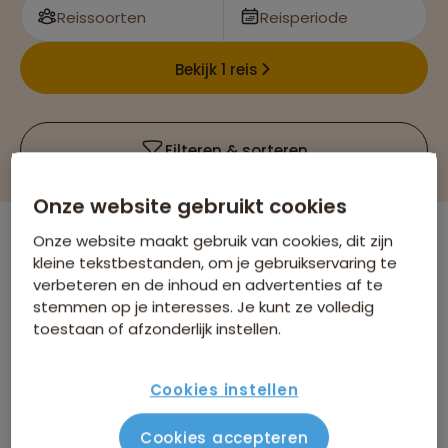
Reissoorten
Reisperiode
Bekijk 1 reis
Filteren & sorteren
Onze website gebruikt cookies
Onze website maakt gebruik van cookies, dit zijn
Er is
1
reis die voldoet aan jouw wensen
kleine tekstbestanden, om je gebruikservaring te
verbeteren en de inhoud en advertenties af te
Groepsrondreizen
Turkmenistan
Verwijder alle filters
stemmen op je interesses. Je kunt ze volledig
Avontuur Plus
toestaan of afzonderlijk instellen.
Cookies instellen
Cookies accepteren