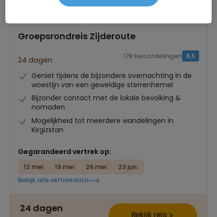
Groepsrondreis Zijderoute
179 beoordelingen
8,5
24 dagen
Geniet tijdens de bijzondere overnachting in de
woestijn van een geweldige sterrenhemel
Bijzonder contact met de lokale bevolking &
nomaden
Mogelijkheid tot meerdere wandelingen in
Kirgizstan
Gegarandeerd vertrek op:
12 mei
19 mei
26 mei
23 jun.
Bekijk alle vertrekdata
24 dagen
Bekijk reis