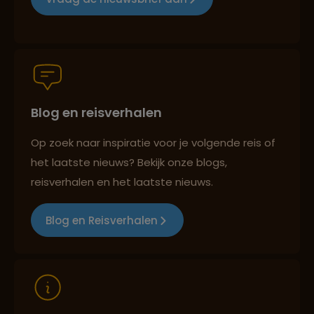
Groepsreizen mét indivuele vrijheid
Blog en reisverhalen
Persoonlijk en deskundig reisadvies
Op zoek naar inspiratie voor je volgende reis of
het laatste nieuws? Bekijk onze blogs,
Best beoordeelde reisroutes
reisverhalen en het laatste nieuws.
Blog en Reisverhalen
Reizen met oog voor mens, cultuur en milieu