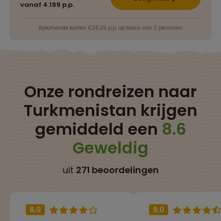
vanaf 4.199 p.p.
Bijkomende kosten €26,25 p.p. op basis van 2 personen
Onze rondreizen naar
Turkmenistan krijgen
gemiddeld een
8.6
Geweldig
uit
271 beoordelingen
8,0
9,0