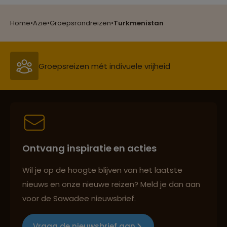
Reizen met oog voor mens, cultuur en milieu
Home
•
Azië
•
Groepsrondreizen
•
Turkmenistan
Groepsreizen mét indivuele vrijheid
Persoonlijk en deskundig reisadvies
Ontvang inspiratie en acties
Best beoordeelde reisroutes
Wil je op de hoogte blijven van het laatste
nieuws en onze nieuwe reizen? Meld je dan aan
voor de Sawadee nieuwsbrief.
Reizen met oog voor mens, cultuur en milieu
Vraag de nieuwsbrief aan