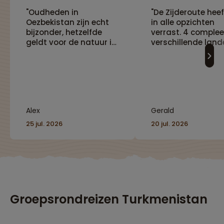
"Oudheden in
"De Zijderoute hee
Oezbekistan zijn echt
in alle opzichten
bijzonder, hetzelfde
verrast. 4 complee
geldt voor de natuur in
verschillende land
Kirgistan."
met elk hun eigen
specifieke dingen.
Prachtige steden,
lange maar niet
vervelende reisda
heerlijk lokaal ete
Alex
Gerald
we hadden met Ma
een top reisleidste
25 jul. 2026
20 jul. 2026
Groepsrondreizen Turkmenistan