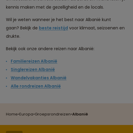
kennis maken met de gezelligheid en de locals.
Wil je weten wanneer je het best naar Albanië kunt
gaan? Bekijk de
beste reistijd
voor klimaat, seizoenen en
drukte.
Bekijk ook onze andere reizen naar Albanië:
Familiereizen Albanië
Singlereizen Albanië
Wandelvakanties Albanië
Alle rondreizen Albanië
Reizen met oog voor mens, cultuur en milieu
Home
•
Europa
•
Groepsrondreizen
•
Albanië