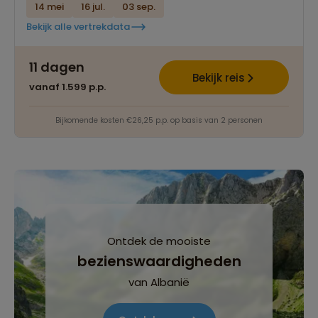
14 mei
16 jul.
03 sep.
Bekijk alle vertrekdata
11 dagen
Bekijk reis
vanaf 1.599 p.p.
Bijkomende kosten €26,25 p.p. op basis van 2 personen
Ontdek de mooiste
bezienswaardigheden
van Albanië