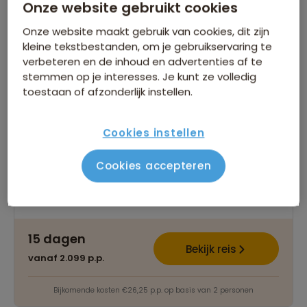
Onze website gebruikt cookies
Groepsrondreis Albanië, Kosovo &
Onze website maakt gebruik van cookies, dit zijn
Noord-Macedonië
kleine tekstbestanden, om je gebruikservaring te
verbeteren en de inhoud en advertenties af te
362 beoordelingen
8,3
15 dagen
stemmen op je interesses. Je kunt ze volledig
Kleine groepen van maximaal 18 personen
toestaan of afzonderlijk instellen.
Ontdek 3 landen in één onvergetelijke reis
Veel excursies en maaltijden inclusief
Cookies instellen
Gegarandeerd vertrek op:
Cookies accepteren
04 sep.
14 mei
28 mei
18 jun.
Bekijk alle vertrekdata
15 dagen
Bekijk reis
vanaf 2.099 p.p.
Bijkomende kosten €26,25 p.p. op basis van 2 personen