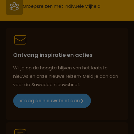
Groepsreizen mét indivuele vrijheid
Persoonlijk en deskundig reisadvies
Ontvang inspiratie en acties
Best beoordeelde reisroutes
Wil je op de hoogte blijven van het laatste
nieuws en onze nieuwe reizen? Meld je dan aan
voor de Sawadee nieuwsbrief.
Reizen met oog voor mens, cultuur en milieu
Vraag de nieuwsbrief aan
Groepsreizen mét indivuele vrijheid