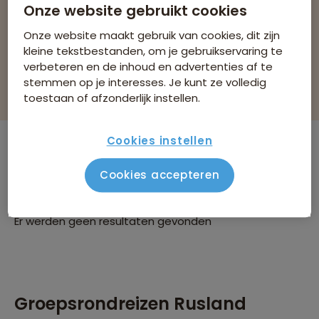
Onze website gebruikt cookies
Bekijk 0 reizen
Onze website maakt gebruik van cookies, dit zijn
kleine tekstbestanden, om je gebruikservaring te
verbeteren en de inhoud en advertenties af te
stemmen op je interesses. Je kunt ze volledig
Filteren & sorteren
toestaan of afzonderlijk instellen.
Cookies instellen
Er zijn
0
reizen die voldoen aan jouw
Cookies accepteren
wensen
Groepsrondreizen
Rusland
Verwijder alle filters
Er werden geen resultaten gevonden
Groepsrondreizen Rusland