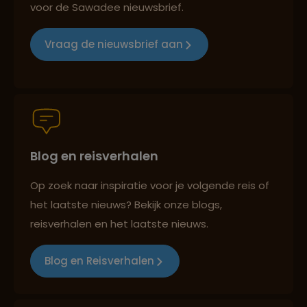
voor de Sawadee nieuwsbrief.
Reizen met oog voor mens, cultuur en milieu
Vraag de nieuwsbrief aan
Groepsreizen mét indivuele vrijheid
Blog en reisverhalen
Persoonlijk en deskundig reisadvies
Op zoek naar inspiratie voor je volgende reis of
het laatste nieuws? Bekijk onze blogs,
Best beoordeelde reisroutes
reisverhalen en het laatste nieuws.
Blog en Reisverhalen
Reizen met oog voor mens, cultuur en milieu