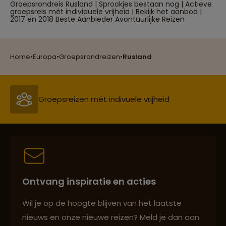
Groepsrondreis Rusland | Sprookjes bestaan nog | Actieve
groepsreis mét individuele vrijheid | Bekijk het aanbod |
2017 en 2018 Beste Aanbieder Avontuurlijke Reizen
Reizen met oog voor mens, cultuur en milieu
Home
•
Europa
•
Groepsrondreizen
•
Rusland
Groepsreizen mét indivuele vrijheid
Persoonlijk en deskundig reisadvies
Ontvang inspiratie en acties
Best beoordeelde reisroutes
Wil je op de hoogte blijven van het laatste
nieuws en onze nieuwe reizen? Meld je dan aan