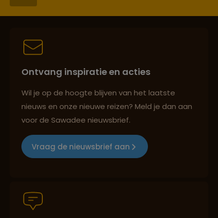
Reiszekerheid met Sawadee
Ontvang inspiratie en acties
Persoonlijk en deskundig reisadvies
Wil je op de hoogte blijven van het laatste
nieuws en onze nieuwe reizen? Meld je dan aan
voor de Sawadee nieuwsbrief.
Reizen met oog voor mens, cultuur en milieu
Vraag de nieuwsbrief aan
Groepsreizen mét indivuele vrijheid