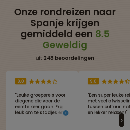
Onze rondreizen naar
Spanje krijgen
gemiddeld een
8.5
Geweldig
uit
248 beoordelingen
8,0
9,0
"Leuke groepsreis voor
"Een super leuke re
diegene die voor de
met veel afwisseli
eerste keer gaan. Erg
tussen cultuur, na
leuk om te stadjes en
en lekker relaxen!"
dorpjes te bezoeken en
de sfeer te proeven!
Hikes waren goed te