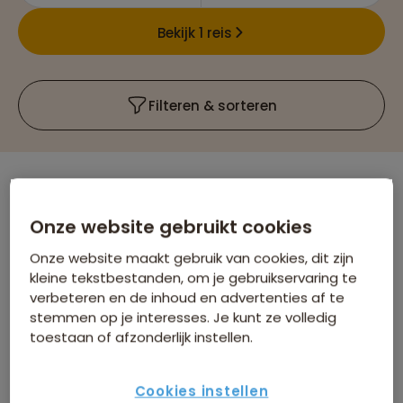
Bekijk 1 reis
Filteren & sorteren
Er is
1
reis die voldoet aan jouw wensen
Onze website gebruikt cookies
Groepsrondreizen
Spanje
Verwijder alle filters
Onze website maakt gebruik van cookies, dit zijn
kleine tekstbestanden, om je gebruikservaring te
verbeteren en de inhoud en advertenties af te
stemmen op je interesses. Je kunt ze volledig
toestaan of afzonderlijk instellen.
Cookies instellen