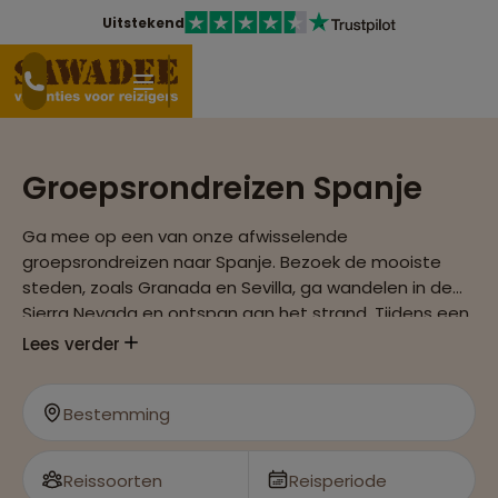
Uitstekend
Groepsrondreizen Spanje
Ga mee op een van onze afwisselende
groepsrondreizen naar Spanje. Bezoek de mooiste
steden, zoals Granada en Sevilla, ga wandelen in de
Sierra Nevada en ontspan aan het strand. Tijdens een
groepsrondreis door Andalusië kom je erachter
Lees verder
waarom dit door velen de mooiste streek van Spanje
wordt genoemd.
Bestemming
Reissoorten
Reisperiode