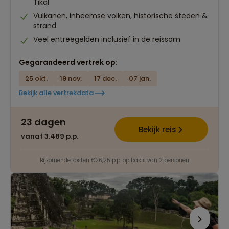
Tikal
Vulkanen, inheemse volken, historische steden &
strand
Veel entreegelden inclusief in de reissom
Gegarandeerd vertrek op:
25 okt.
19 nov.
17 dec.
07 jan.
Bekijk alle vertrekdata
23 dagen
Bekijk reis
vanaf 3.489 p.p.
Bijkomende kosten €26,25 p.p. op basis van 2 personen