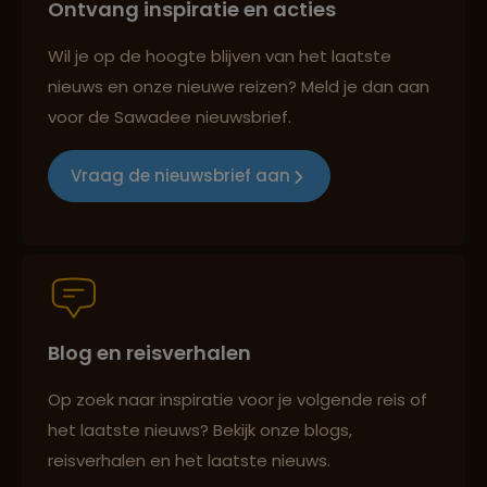
Ontvang inspiratie en acties
Best beoordeelde reisroutes
Wil je op de hoogte blijven van het laatste
nieuws en onze nieuwe reizen? Meld je dan aan
voor de Sawadee nieuwsbrief.
Reizen met oog voor mens, cultuur en milieu
Vraag de nieuwsbrief aan
Groepsreizen mét indivuele vrijheid
Blog en reisverhalen
Persoonlijk en deskundig reisadvies
Op zoek naar inspiratie voor je volgende reis of
het laatste nieuws? Bekijk onze blogs,
Best beoordeelde reisroutes
reisverhalen en het laatste nieuws.