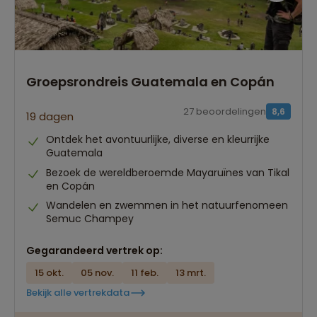
Groepsrondreis Guatemala en Copán
27 beoordelingen
8,6
19 dagen
Ontdek het avontuurlijke, diverse en kleurrijke
Guatemala
Bezoek de wereldberoemde Mayaruïnes van Tikal
en Copán
Wandelen en zwemmen in het natuurfenomeen
Semuc Champey
Gegarandeerd vertrek op:
15 okt.
05 nov.
11 feb.
13 mrt.
Bekijk alle vertrekdata