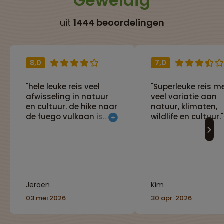
Geweldig
uit
1444 beoordelingen
8,0
7,0
"hele leuke reis veel
"Superleuke reis m
afwisseling in natuur
veel variatie aan
en cultuur. de hike naar
natuur, klimaten,
de fuego vulkaan is
wildlife en cultuur."
zwaar maar zeker de
moeite waard."
Jeroen
Kim
03 mei 2026
30 apr. 2026