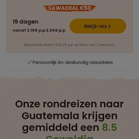
SAWADEAL €50
19 dagen
Best beoordeelde reisroutes
Bekijk reis
vanaf 3.199 p.p.
3.249 p.p.
Het grootste reisaanbod
Bijkomende kosten €26,25 p.p. op basis van 2 personen
Persoonlijk én deskundig reisadvies
Best beoordeelde reisroutes
Het grootste reisaanbod
Onze rondreizen naar
Guatemala krijgen
Persoonlijk én deskundig reisadvies
gemiddeld een
8.5
Best beoordeelde reisroutes