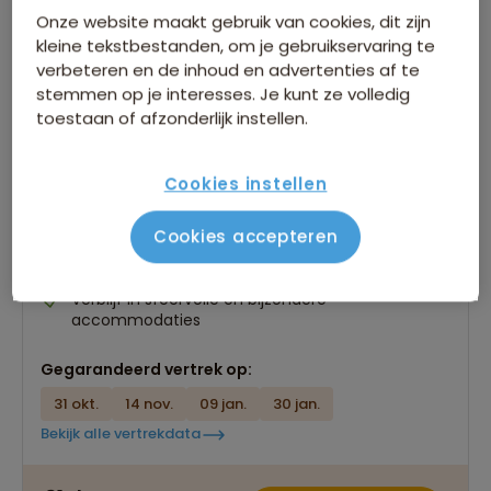
Onze website maakt gebruik van cookies, dit zijn
kleine tekstbestanden, om je gebruikservaring te
verbeteren en de inhoud en advertenties af te
stemmen op je interesses. Je kunt ze volledig
Groepsrondreis Trans-Midden-Amerika
toestaan of afzonderlijk instellen.
568 beoordelingen
8,5
31 dagen
Cookies instellen
Complete rondreis door 6 landen in Midden-
Amerika!
Cookies accepteren
Steden die historie ademen, prachtige
regenwouden en machtige vulkanen
Verblijf in sfeervolle en bijzondere
accommodaties
Gegarandeerd vertrek op:
31 okt.
14 nov.
09 jan.
30 jan.
Bekijk alle vertrekdata