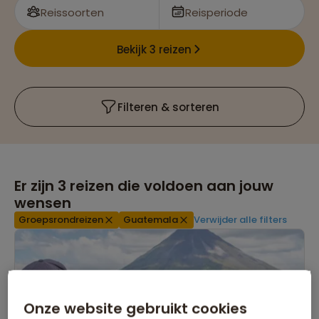
Reissoorten
Reisperiode
Bekijk 3 reizen
Filteren & sorteren
Er zijn
3
reizen die voldoen aan jouw
wensen
Groepsrondreizen
Guatemala
Verwijder alle filters
Onze website gebruikt cookies