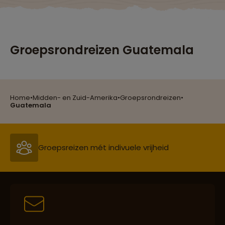
Groepsrondreizen Guatemala
Home
•
Midden- en Zuid-Amerika
•
Groepsrondreizen
•
Reizen met oog voor mens, cultuur en milieu
Guatemala
Groepsreizen mét indivuele vrijheid
Persoonlijk en deskundig reisadvies