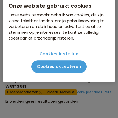
Groepsrondreizen Saoedi-
Onze website gebruikt cookies
Arabië
Onze website maakt gebruik van cookies, dit zijn
kleine tekstbestanden, om je gebruikservaring te
Ontdek Saoedi-Arabië op een afwisselende en unieke
verbeteren en de inhoud en advertenties af te
rondreis.
stemmen op je interesses. Je kunt ze volledig
toestaan of afzonderlijk instellen.
Betoverende landschappen en rijke cultuur
Deskundige gidsen en hoogwaardige
Cookies instellen
accommodaties
Verken hoofdstad Riyad, oude stad Jeddah en
Cookies accepteren
Madain Saleh
Lees verder
Ervaar tradities, avontuur en onvergetelijke
Er zijn
0
reizen die voldoen aan jouw
herinneringen
wensen
Groepsrondreizen
Saoedi-Arabië
Verwijder alle filters
Er werden geen resultaten gevonden