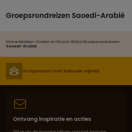
Groepsrondreizen Saoedi-Arabië
Home
•
Midden-Oosten en Noord-Afrika
•
Groepsrondreizen
•
Reizen met oog voor mens, cultuur en milieu
Saoedi-Arabië
Groepsreizen mét indivuele vrijheid
Persoonlijk en deskundig reisadvies
Ontvang inspiratie en acties
Best beoordeelde reisroutes
Wil je op de hoogte blijven van het laatste