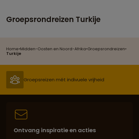
Groepsrondreizen Turkije
Home
•
Midden-Oosten en Noord-Afrika
•
Groepsrondreizen
•
Reizen met oog voor mens, cultuur en milieu
Turkije
Groepsreizen mét indivuele vrijheid
Persoonlijk en deskundig reisadvies
Ontvang inspiratie en acties