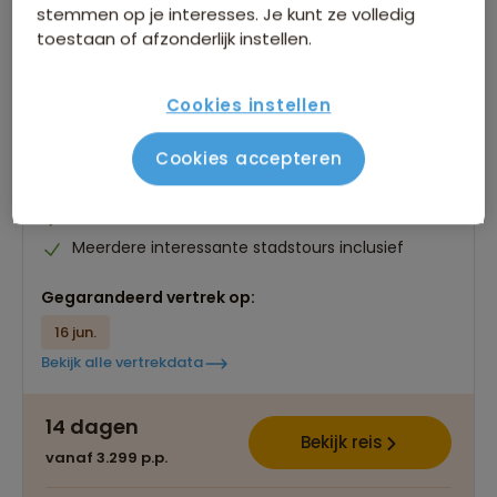
stemmen op je interesses. Je kunt ze volledig
toestaan of afzonderlijk instellen.
Groepsrondreis Oriënt Express naar
Istanbul
Cookies instellen
13 beoordelingen
8,5
14 dagen
Cookies accepteren
Complete treinreis door 7 verschillende landen
Voor de echte cultuurliefhebbers
Meerdere interessante stadstours inclusief
Gegarandeerd vertrek op:
16 jun.
Bekijk alle vertrekdata
14 dagen
Bekijk reis
vanaf 3.299 p.p.