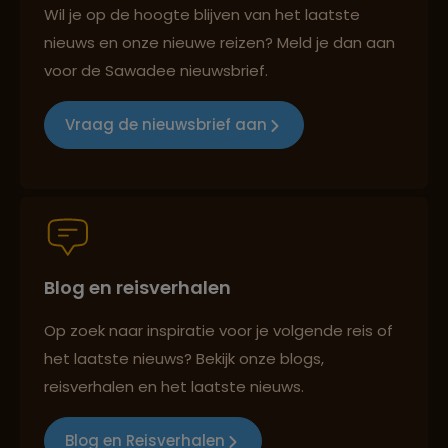
Best beoordeelde reisroutes
Wil je op de hoogte blijven van het laatste
nieuws en onze nieuwe reizen? Meld je dan aan
voor de Sawadee nieuwsbrief.
Reizen met oog voor mens, cultuur en milieu
Vraag de nieuwsbrief aan
Groepsreizen mét indivuele vrijheid
Blog en reisverhalen
Persoonlijk en deskundig reisadvies
Op zoek naar inspiratie voor je volgende reis of
het laatste nieuws? Bekijk onze blogs,
Best beoordeelde reisroutes
reisverhalen en het laatste nieuws.
Blog en Reisverhalen