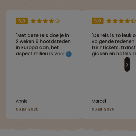
8,0
9,0
"Met deze reis doe je in
"De reis is zo leuk
2 weken 6 hoofdsteden
volgende redenen :
in Europa aan, het
treintickets, transf
aspect milieu is voor
gidsen en hotels zi
mij ook van belang. Je
vooraf goed gereg
ziet in een relatief korte
De hotels zijn prim
tijd heel veel!"
met goede bedden
airco , wifi en goe
badkamer. Tevens 
reis erg afwisselen
met mooie
Annie
Marcel
landschappen me
name in Bulgarije 
06 jul. 2026
06 jul. 2026
Roemenie en erg
boeiende steden e
dat alles heerlijk
ontspannen in de t