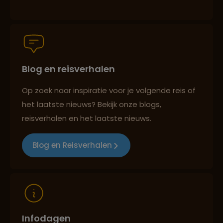
Groepsreizen mét indivuele vrijheid
Blog en reisverhalen
Persoonlijk en deskundig reisadvies
Op zoek naar inspiratie voor je volgende reis of
het laatste nieuws? Bekijk onze blogs,
Best beoordeelde reisroutes
reisverhalen en het laatste nieuws.
Blog en Reisverhalen
Reizen met oog voor mens, cultuur en milieu
Infodagen