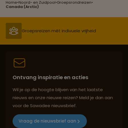
Home
•
Noord- en Zuidpool
•
Groepsrondreizen
•
Reizen met oog voor mens, cultuur en milieu
Canada (Arctic)
Groepsreizen mét indivuele vrijheid
Persoonlijk en deskundig reisadvies
Ontvang inspiratie en acties
Best beoordeelde reisroutes
Wil je op de hoogte blijven van het laatste
nieuws en onze nieuwe reizen? Meld je dan aan
voor de Sawadee nieuwsbrief.
Reizen met oog voor mens, cultuur en milieu
Vraag de nieuwsbrief aan