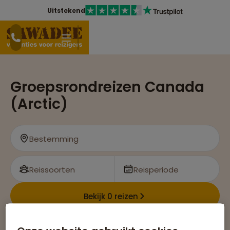
Uitstekend
Groepsrondreizen Canada
(Arctic)
Bestemming
Reissoorten
Reisperiode
Bekijk 0 reizen