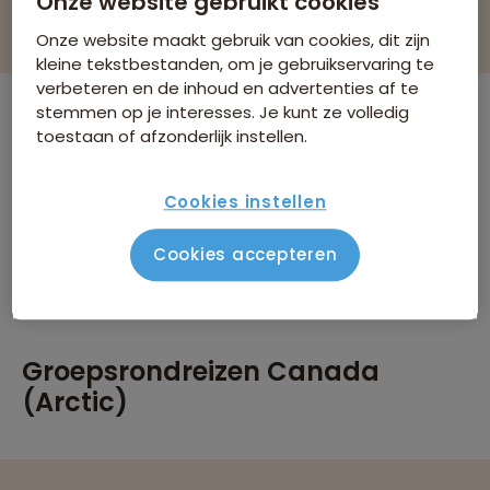
Onze website gebruikt cookies
Filteren & sorteren
Onze website maakt gebruik van cookies, dit zijn
kleine tekstbestanden, om je gebruikservaring te
verbeteren en de inhoud en advertenties af te
stemmen op je interesses. Je kunt ze volledig
Er zijn
0
reizen die voldoen aan jouw
toestaan of afzonderlijk instellen.
wensen
Canada (Arctic)
Groepsrondreizen
Cookies instellen
Verwijder alle filters
Er werden geen resultaten gevonden
Cookies accepteren
Groepsrondreizen Canada
(Arctic)