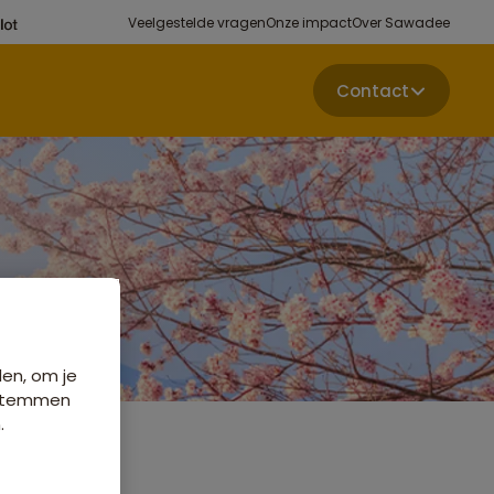
Veelgestelde vragen
Onze impact
Over Sawadee
Contact
den, om je
e stemmen
.