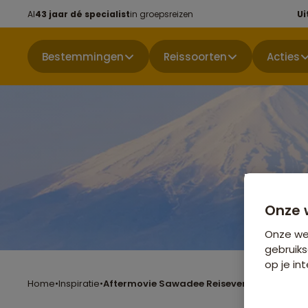
Al
43 jaar dé specialist
in groepsreizen
Ui
Bestemmingen
Reissoorten
Acties
Onze 
Onze web
gebruiks
op je int
Home
•
Inspiratie
•
Aftermovie Sawadee Reisevent 2025