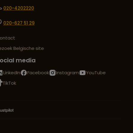
020-4202220
020-627 51 29
ontact
ezoek Belgische site
ocial media
LinkedIn
Facebook
Instagram
YouTube
TikTok