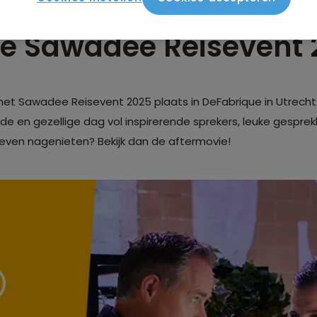
e Sawadee Reisevent 
t Sawadee Reisevent 2025 plaats in DeFabrique in Utrecht.
 en gezellige dag vol inspirerende sprekers, leuke gespre
even nagenieten? Bekijk dan de aftermovie!