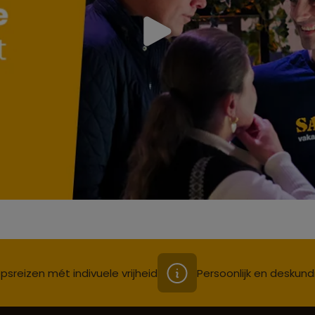
psreizen mét indivuele vrijheid
Persoonlijk en deskund