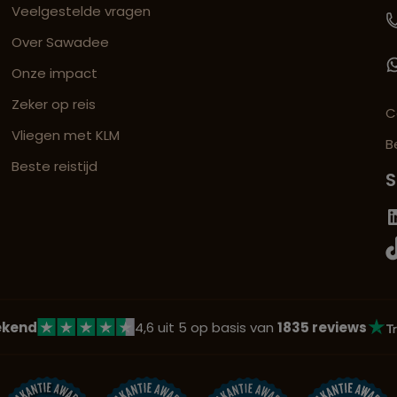
Veelgestelde vragen
Over Sawadee
Onze impact
Zeker op reis
C
Vliegen met KLM
B
Beste reistijd
S
ekend
4,6 uit 5 op basis van
1835 reviews