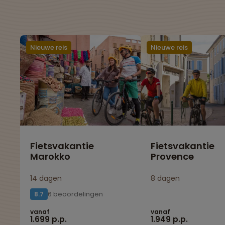
Nieuwe reis
Nieuwe reis
Fietsvakantie
Fietsvakantie
Marokko
Provence
14 dagen
8 dagen
6 beoordelingen
8.7
vanaf
vanaf
1.699 p.p.
1.949 p.p.