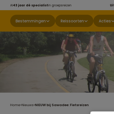
Al
43 jaar dé specialist
in groepsreizen
Ui
Bestemmingen
Reissoorten
Acties
Home
•
Nieuws
•
NIEUW bij Sawadee: Fietsreizen