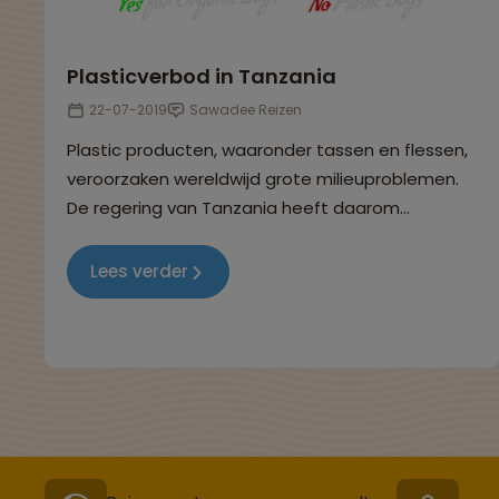
Plasticverbod in Tanzania
22-07-2019
Sawadee Reizen
Plastic producten, waaronder tassen en flessen,
veroorzaken wereldwijd grote milieuproblemen.
De regering van Tanzania heeft daarom
besloten om het gebruik van plastic tasjes
(ongeacht hun dikte en grootte) per 1 juni 2019 te
Lees verder
verbieden.