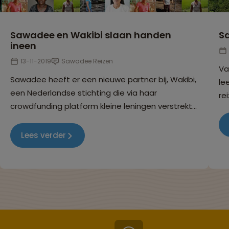
Sawadee en Wakibi slaan handen
Sa
ineen
13-11-2019
Sawadee Reizen
Va
Sawadee heeft er een nieuwe partner bij, Wakibi,
le
een Nederlandse stichting die via haar
re
crowdfunding platform kleine leningen verstrekt
gr
aan ondernemers in ontwikkelingslanden.
wa
be
Lees verder