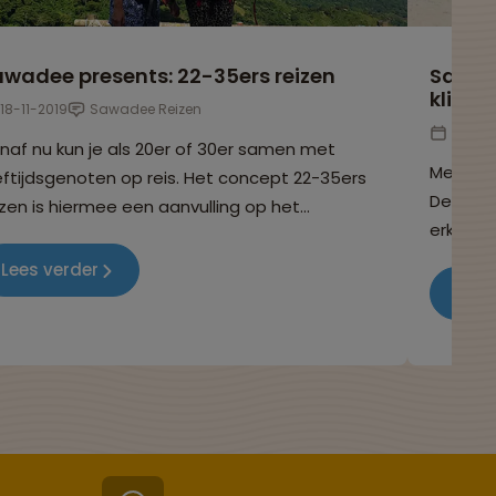
wadee presents: 22-35ers reizen
Sawade
klimaa
18-11-2019
Sawadee Reizen
18-02
naf nu kun je als 20er of 30er samen met
Met het
eftijdsgenoten op reis. Het concept 22-35ers
Declare
izen is hiermee een aanvulling op het
erkenne
oepsreizen portfolio van Sawadee. Benieuwd
reisorg
t je zoal kan verwachten op deze reizen welke
Lees verder
klimaat
stemmingen dit zijn?
Lees