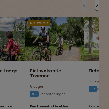
Nieuwe reis
ie Langs
Fietsvakantie
Fietsvak
Toscane
11 dagen
8 dagen
3 beoo
9.7
3 beoordelingen
9.3
boekbaar
Reis binnenkort boekbaar
Reis binnenk