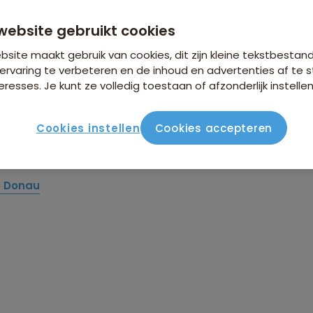
website gebruikt cookies
 Sawadee: Fietsreizen
site maakt gebruik van cookies, dit zijn kleine tekstbestan
ervaring te verbeteren en de inhoud en advertenties af t
eresses. Je kunt ze volledig toestaan of afzonderlijk instellen
ietsreizen ontdek je de wereld op twee wielen. Trap langs kr
Cookies instellen
Cookies accepteren
n sfeervolle dorpjes, terwijl je geniet van mooie uitzichten 
n:
e Donau