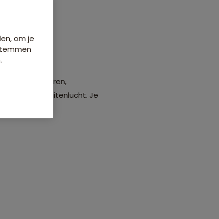
den, om je
e stemmen
.
onkelende rivieren,
en de frisse buitenlucht. Je