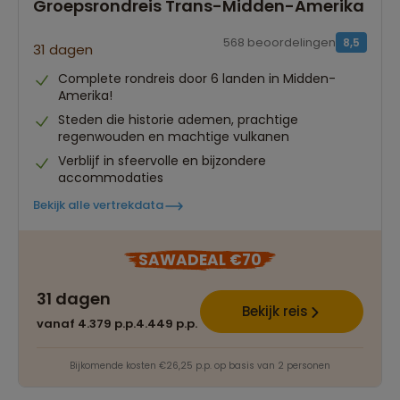
Groepsrondreis Trans-Midden-Amerika
568 beoordelingen
8,5
31 dagen
Complete rondreis door 6 landen in Midden-
Amerika!
Steden die historie ademen, prachtige
regenwouden en machtige vulkanen
Verblijf in sfeervolle en bijzondere
accommodaties
Bekijk alle vertrekdata
SAWADEAL €70
31 dagen
Bekijk reis
vanaf 4.379 p.p.
4.449 p.p.
Bijkomende kosten €26,25 p.p. op basis van 2 personen