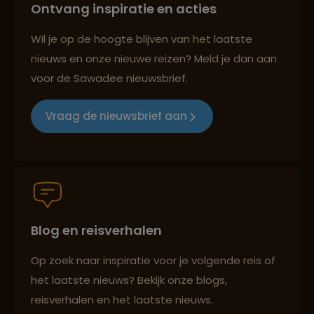
Ontvang inspiratie en acties
Best beoordeelde reisroutes
Wil je op de hoogte blijven van het laatste
nieuws en onze nieuwe reizen? Meld je dan aan
voor de Sawadee nieuwsbrief.
Reizen met oog voor mens, cultuur en milieu
Vraag de nieuwsbrief aan
Groepsreizen mét indivuele vrijheid
Blog en reisverhalen
Persoonlijk en deskundig reisadvies
Op zoek naar inspiratie voor je volgende reis of
het laatste nieuws? Bekijk onze blogs,
Best beoordeelde reisroutes
reisverhalen en het laatste nieuws.