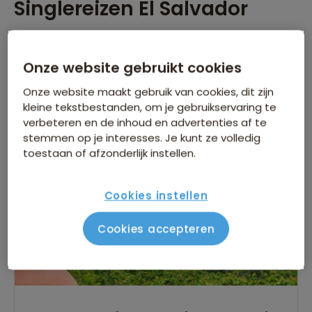
Singlereizen El Salvador
Zie het ware Midden-Amerika met een singlereis door
El Salvador! Ontdek de knusse plaatsjes, leer over de
Onze website gebruikt cookies
revolutionaire geschiedenis en maak een boottocht
over het Lago de Suchitlán tijdens een van onze
Onze website maakt gebruik van cookies, dit zijn
singlereizen naar El Salvador.
Lees verder
kleine tekstbestanden, om je gebruikservaring te
verbeteren en de inhoud en advertenties af te
Er is
1
reis die voldoet aan jouw wensen
stemmen op je interesses. Je kunt ze volledig
El Salvador
Singlereizen
Verwijder alle filters
toestaan of afzonderlijk instellen.
Cookies instellen
Cookies accepteren