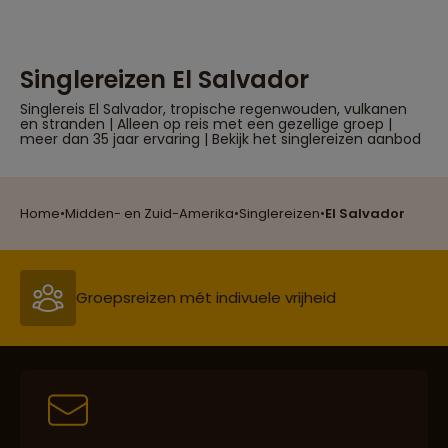
Singlereizen El Salvador
Singlereis El Salvador, tropische regenwouden, vulkanen
en stranden | Alleen op reis met een gezellige groep |
meer dan 35 jaar ervaring | Bekijk het singlereizen aanbod
Reizen met oog voor mens, cultuur en milieu
Home
•
Midden- en Zuid-Amerika
•
Singlereizen
•
El Salvador
Groepsreizen mét indivuele vrijheid
Persoonlijk en deskundig reisadvies