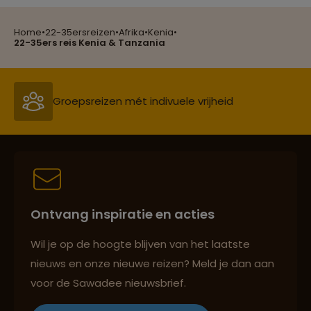
Home
•
22-35ersreizen
•
Afrika
•
Kenia
•
Reizen met oog voor mens, cultuur en milieu
22-35ers reis Kenia & Tanzania
Groepsreizen mét indivuele vrijheid
Persoonlijk en deskundig reisadvies
Ontvang inspiratie en acties
Best beoordeelde reisroutes
Wil je op de hoogte blijven van het laatste
nieuws en onze nieuwe reizen? Meld je dan aan
voor de Sawadee nieuwsbrief.
Reizen met oog voor mens, cultuur en milieu