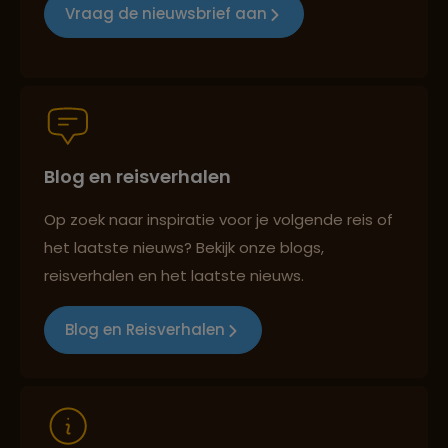
Vraag de nieuwsbrief aan
Groepsreizen mét indivuele vrijheid
Blog en reisverhalen
Persoonlijk en deskundig reisadvies
Op zoek naar inspiratie voor je volgende reis of
het laatste nieuws? Bekijk onze blogs,
Best beoordeelde reisroutes
reisverhalen en het laatste nieuws.
Blog en Reisverhalen
Reizen met oog voor mens, cultuur en milieu