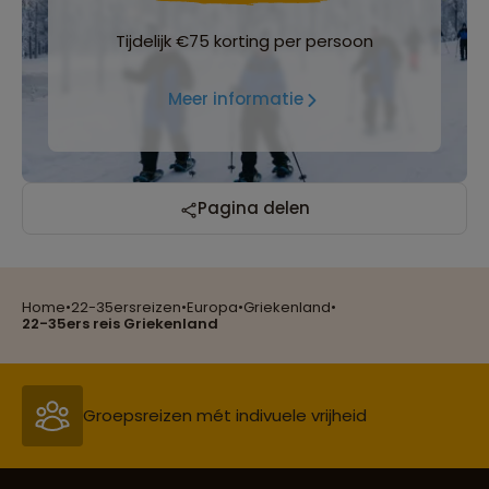
Tijdelijk €75 korting per persoon
Meer informatie
Reizen met oog voor mens, cultuur en milieu
Pagina delen
Home
•
22-35ersreizen
•
Europa
•
Griekenland
•
Groepsreizen mét indivuele vrijheid
22-35ers reis Griekenland
Persoonlijk en deskundig reisadvies