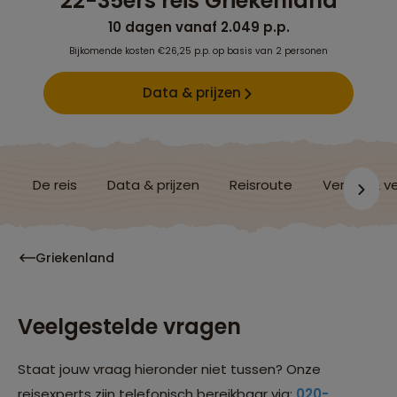
22-35ers reis Griekenland
10 dagen vanaf 2.049 p.p.
Bijkomende kosten €26,25 p.p. op basis van 2 personen
Data & prijzen
De reis
Data & prijzen
Reisroute
Verblijf & v
Griekenland
Veelgestelde vragen
Staat jouw vraag hieronder niet tussen? Onze
reisexperts zijn telefonisch bereikbaar via:
020-