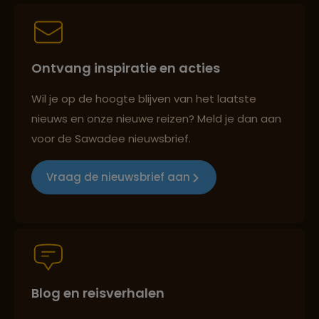
Best beoordeelde reisroutes
Ontvang inspiratie en acties
Reizen met oog voor mens, cultuur en milieu
Wil je op de hoogte blijven van het laatste
nieuws en onze nieuwe reizen? Meld je dan aan
voor de Sawadee nieuwsbrief.
Groepsreizen mét indivuele vrijheid
Vraag de nieuwsbrief aan
Persoonlijk en deskundig reisadvies
Blog en reisverhalen
Best beoordeelde reisroutes