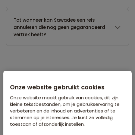
Tot wanneer kan Sawadee een reis
annuleren die nog geen gegarandeerd
vertrek heeft?
Boeken van je reis
Onze website gebruikt cookies
Wanneer kan ik het beste een reis
Onze website maakt gebruik van cookies, dit zijn
boeken?
kleine tekstbestanden, om je gebruikservaring te
verbeteren en de inhoud en advertenties af te
stemmen op je interesses. Je kunt ze volledig
Kan ik ook eerst een optie nemen op een
toestaan of afzonderlijk instellen.
reis?