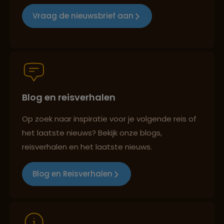
Reizen met oog voor mens, cultuur en milieu
Vraag de nieuwsbrief aan
Groepsreizen mét indivuele vrijheid
Blog en reisverhalen
Persoonlijk en deskundig reisadvies
Op zoek naar inspiratie voor je volgende reis of
het laatste nieuws? Bekijk onze blogs,
Best beoordeelde reisroutes
reisverhalen en het laatste nieuws.
Blog en Reisverhalen
Reizen met oog voor mens, cultuur en milieu