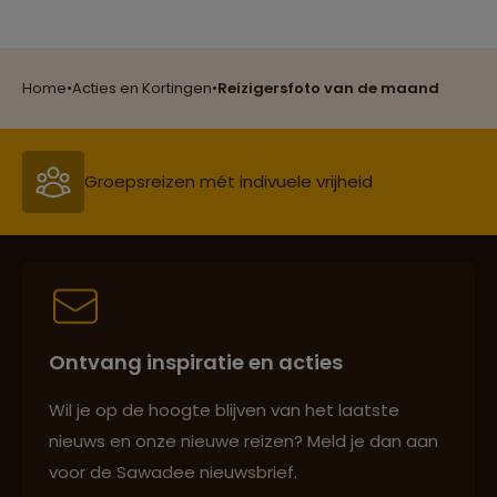
Reizen met oog voor mens, cultuur en milieu
Home
•
Acties en Kortingen
•
Reizigersfoto van de maand
Groepsreizen mét indivuele vrijheid
Persoonlijk en deskundig reisadvies
Ontvang inspiratie en acties
Best beoordeelde reisroutes
Wil je op de hoogte blijven van het laatste
nieuws en onze nieuwe reizen? Meld je dan aan
voor de Sawadee nieuwsbrief.