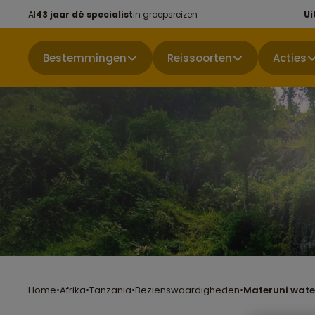
Al
43 jaar dé specialist
in groepsreizen
Ui
Bestemmingen
Reissoorten
Acties
Home
•
Afrika
•
Tanzania
•
Bezienswaardigheden
•
Materuni wate