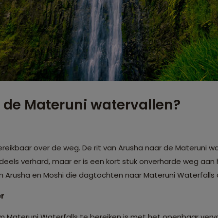
j de Materuni watervallen?
ereikbaar over de weg. De rit van Arusha naar de Materuni w
eels verhard, maar er is een kort stuk onverharde weg aan het
in Arusha en Moshi die dagtochten naar Materuni Waterfalls
er
Materuni Waterfalls te bereiken is met het openbaar vervo