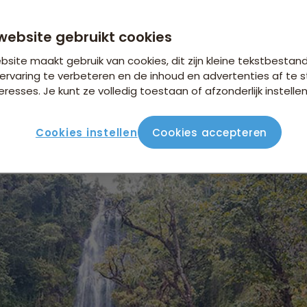
watervallen
website gebruikt cookies
site maakt gebruik van cookies, dit zijn kleine tekstbestan
ervaring te verbeteren en de inhoud en advertenties af t
eresses. Je kunt ze volledig toestaan of afzonderlijk instellen
jn een populaire toeristische bestemming in Tanzania. Ze bev
ilometer van de stad Moshi. De watervallen zijn ongeveer 8
Cookies instellen
Cookies accepteren
eden in een poel van helder water. De watervallen liggen in de 