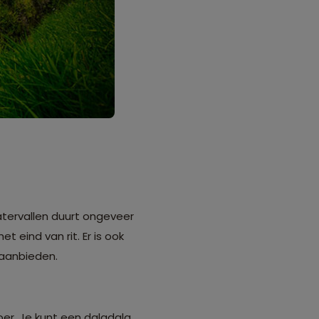
atervallen duurt ongeveer
 eind van rit. Er is ook
 aanbieden.
er. Je kunt een daladala