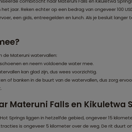
iseerde combitocht naar Materuni Falls en Kikuletwa Spring
n het jaar. Reken echter op een bedrag van ongeveer 100 U
ervoer, een gids, entreegelden en lunch. Als je besluit langer 
mee?
n de Materuni watervallen:
 schoenen en neem voldoende water mee.
ervallen kan glad zijn, dus wees voorzichtig.
en of banken in de buurt van de watervallen, dus zorg ervoo
.
ar Materuni Falls en Kikuletwa 
a Hot Springs liggen in hetzelfde gebied, ongeveer 15 kilomet
racties is ongeveer 5 kilometer over de weg. De rit duurt on