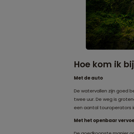
Hoe kom ik bi
Met de auto
De watervallen zijn goed b
twee uur. De weg is grotend
een aantal touroperators 
Met het openbaar vervo
De goedkoopste manier om 