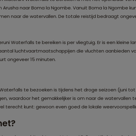
 Arusha naar Boma la Ngombe. Vanuit Boma la Ngombe kun j
n naar de watervallen. De totale reistijd bedraagt ongevee
ni Waterfalls te bereiken is per vliegtuig. Er is een kleine l
n aantal luchtvaartmaatschappijen die vluchten aanbieden v
urt ongeveer 15 minuten.
aterfalls te bezoeken is tijdens het droge seizoen (juni tot
egen, waardoor het gemakkelijker is om naar de watervallen t
 wel terecht kunt: gewoon even goed de lokale weervoorspell
het?