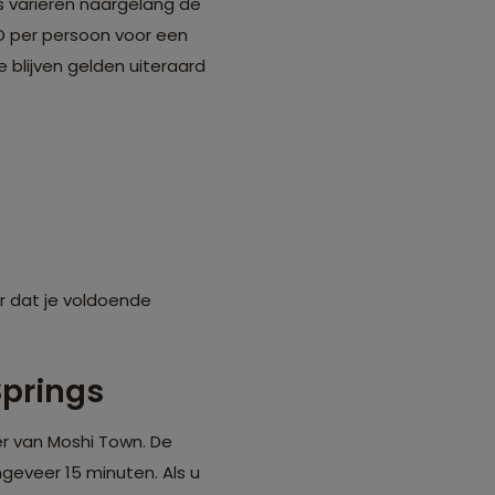
s variëren naargelang de
SD per persoon voor een
te blijven gelden uiteraard
r dat je voldoende
Springs
er van Moshi Town. De
geveer 15 minuten. Als u