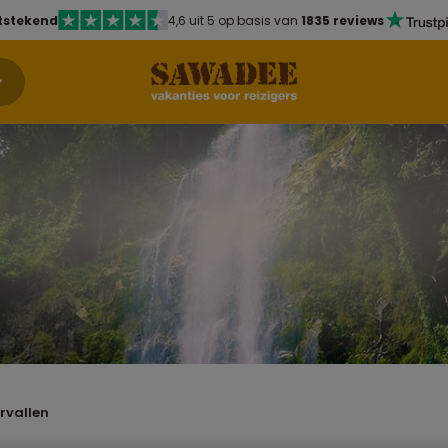
tstekend
4,6 uit 5 op basis van
1835 reviews
rvallen