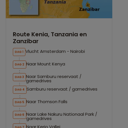
Route Kenia, Tanzania en
Zanzibar
Vlucht Amsterdam - Nairobi
DAG 1
Naar Mount Kenya
DAG 2
Naar Samburu reservaat /
DAG 3
gamedrives
Samburu reservaat / gamedrives
DAG 4
Naar Thomson Falls
DAG 5
Naar Lake Nakuru Nationaal Park /
DAG 6
gamedrives
Naar Kerio Vallei
DAG 7