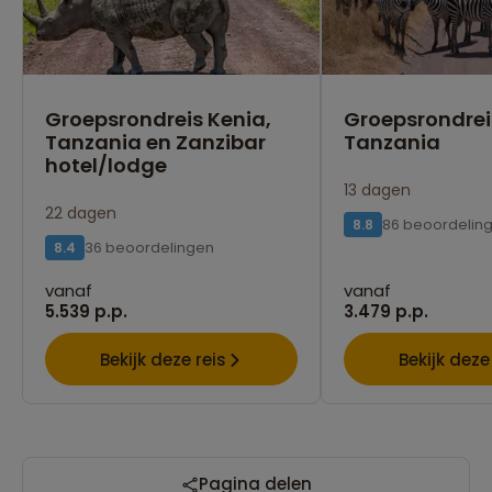
Groepsrondreis Kenia,
Groepsrondrei
Tanzania en Zanzibar
Tanzania
hotel/lodge
13 dagen
22 dagen
86 beoordelin
8.8
36 beoordelingen
8.4
vanaf
vanaf
5.539 p.p.
3.479 p.p.
Bekijk deze reis
Bekijk deze
Pagina delen