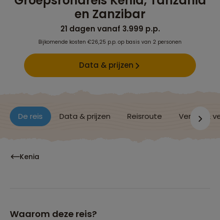
Groepsrondreis Kenia, Tanzania
en Zanzibar
21 dagen vanaf 3.999 p.p.
Bijkomende kosten €26,25 p.p. op basis van 2 personen
Data & prijzen
De reis
Data & prijzen
Reisroute
Verblijf & v
Kenia
Waarom deze reis?