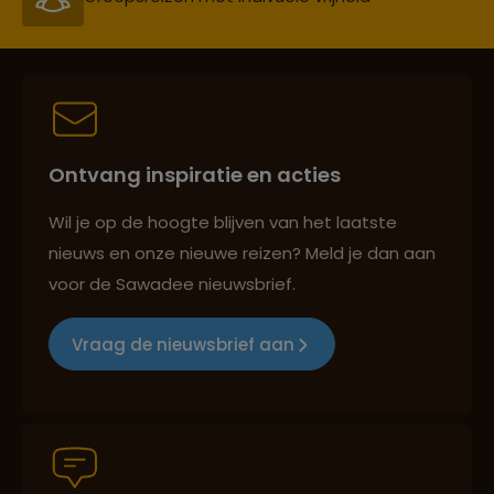
Best beoordeelde reisroutes
Ontvang inspiratie en acties
Reizen met oog voor mens, cultuur en milieu
Wil je op de hoogte blijven van het laatste
nieuws en onze nieuwe reizen? Meld je dan aan
voor de Sawadee nieuwsbrief.
Groepsreizen mét indivuele vrijheid
Vraag de nieuwsbrief aan
Persoonlijk en deskundig reisadvies