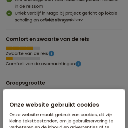
in de reissom
Uniek verblijf in Mago bij project gericht op lokale
scholing en ontmoetingen
Bekijk alle voordelen
Comfort en zwaarte van de reis
Zwaarte van de reis
Comfort van de overnachtingen
Groepsgrootte
Maximaal 20 personen
Onze website gebruikt cookies
Onze website maakt gebruik van cookies, dit zijn
SAWADEAL KORTING TOT € 80
kleine tekstbestanden, om je gebruikservaring te
verbeteren en de inhoud en advertenties af te