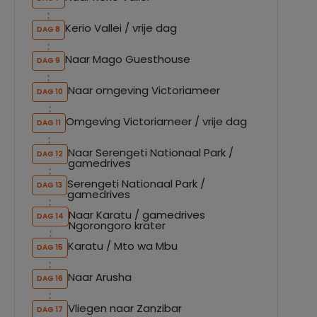
Kerio Vallei / vrije dag
DAG 8
Naar Mago Guesthouse
DAG 9
Naar omgeving Victoriameer
DAG 10
Omgeving Victoriameer / vrije dag
DAG 11
Naar Serengeti Nationaal Park /
DAG 12
gamedrives
Serengeti Nationaal Park /
DAG 13
gamedrives
Naar Karatu / gamedrives
DAG 14
Ngorongoro krater
Karatu / Mto wa Mbu
DAG 15
Naar Arusha
DAG 16
Vliegen naar Zanzibar
DAG 17