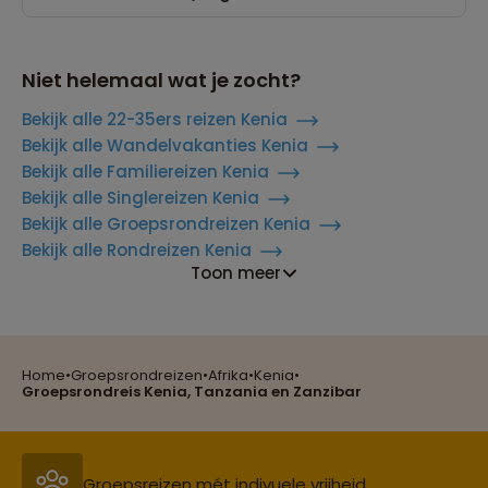
Niet helemaal wat je zocht?
Bekijk alle 22-35ers reizen Kenia
Bekijk alle Wandelvakanties Kenia
Bekijk alle Familiereizen Kenia
Bekijk alle Singlereizen Kenia
Bekijk alle Groepsrondreizen Kenia
Bekijk alle Rondreizen Kenia
Toon meer
Reizen met oog voor mens, cultuur en milieu
Home
•
Groepsrondreizen
•
Afrika
•
Kenia
•
Groepsreizen mét indivuele vrijheid
Groepsrondreis Kenia, Tanzania en Zanzibar
Persoonlijk en deskundig reisadvies