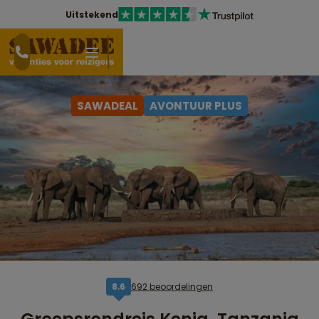
Uitstekend
SAWADEAL
AVONTUUR PLUS
692 beoordelingen
8,6