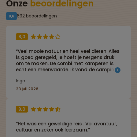
Onze
beoordelingen
692 beoordelingen
8,6
8,0
“Veel mooie natuur en heel veel dieren. Alles
is goed geregeld, je hoeft je nergens druk
om te maken. De combi met kamperen is
echt een meerwaarde. Ik vond de campings
en lodges die omschreven stonden als
Inge
'sober' heel prima eigenlijk.”
23 juli 2026
9,0
“Het was een geweldige reis . Vol avontuur,
cultuur en zeker ook leerzaam.”