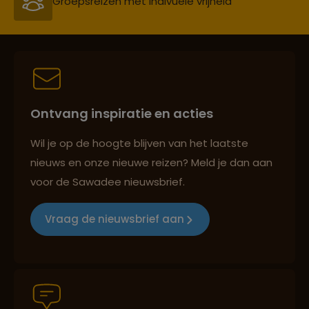
Groepsreizen mét indivuele vrijheid
Persoonlijk en deskundig reisadvies
Ontvang inspiratie en acties
Best beoordeelde reisroutes
Wil je op de hoogte blijven van het laatste
nieuws en onze nieuwe reizen? Meld je dan aan
voor de Sawadee nieuwsbrief.
Reizen met oog voor mens, cultuur en milieu
Vraag de nieuwsbrief aan
Groepsreizen mét indivuele vrijheid