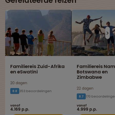
Gerelateerde reizen
Familiereis Zuid-Afrika
Familiereis Nam
en eSwatini
Botswana en
Zimbabwe
20 dagen
22 dagen
353 beoordelingen
8.8
170 beoordelinge
8.7
vanaf
vanaf
4.169 p.p.
4.999 p.p.