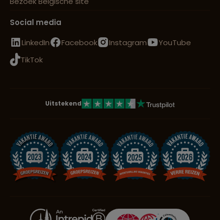
Bezoek Belgische site
Social media
LinkedIn
Facebook
Instagram
YouTube
TikTok
Uitstekend