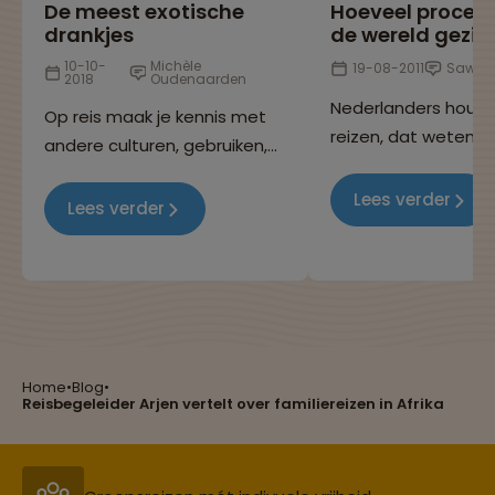
De meest exotische
Hoeveel procen
drankjes
de wereld gezie
10-10-
Michèle
19-08-2011
Sawad
2018
Oudenaarden
Nederlanders houd
Op reis maak je kennis met
reizen, dat weten w
andere culturen, gebruiken,
allemaal, want je k
eetgewoontes en niet
overal op de wereld
Lees verder
geheel onbelangrijk: de
Lees verder
Maar heb jij je ooit
nationale cocktails! In dit
afgevraagd hoevee
blog hebben we de meest
van de wereld eigenl
bijzondere en populaire
bereisd wordt door
drankjes op een rijtje gezet.
Nederlandse bevolk
Heb jij ze al geproefd?
Home
•
Blog
•
Reizen met oog voor mens, cultuur en milieu
Reisbegeleider Arjen vertelt over familiereizen in Afrika