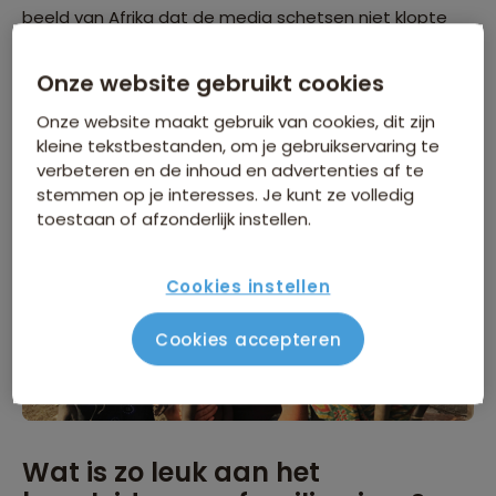
beeld van Afrika dat de media schetsen niet klopte
met de werkelijkheid. Ik wilde met eigen ogen weleens
zien of dat klopte en daar eventueel verandering in
Onze website gebruikt cookies
brengen. Als reisbegeleider doe ik dat eigenlijk nog
Onze website maakt gebruik van cookies, dit zijn
steeds."
kleine tekstbestanden, om je gebruikservaring te
verbeteren en de inhoud en advertenties af te
stemmen op je interesses. Je kunt ze volledig
toestaan of afzonderlijk instellen.
Cookies instellen
Cookies accepteren
Wat is zo leuk aan het