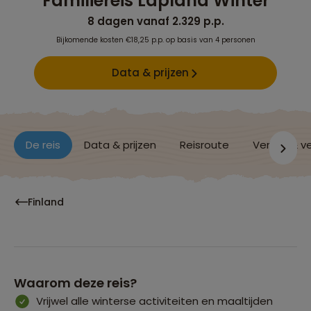
Familiereis Lapland Winter
8 dagen vanaf 2.329 p.p.
Bijkomende kosten €18,25 p.p. op basis van 4 personen
Data & prijzen
De reis
Data & prijzen
Reisroute
Verblijf & v
Finland
Waarom deze reis?
Vrijwel alle winterse activiteiten en maaltijden