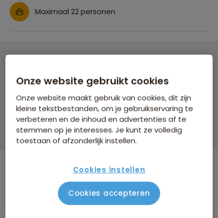
Maximaal 22 personen
Familiereis Lapland Winter
Onze website gebruikt cookies
8 dagen vanaf 2.329 p.p.
Onze website maakt gebruik van cookies, dit zijn
Bijkomende kosten €18,25 p.p. op basis van 4 personen
kleine tekstbestanden, om je gebruikservaring te
verbeteren en de inhoud en advertenties af te
Data & prijzen
stemmen op je interesses. Je kunt ze volledig
toestaan of afzonderlijk instellen.
Cookies instellen
WINTERVOORDEEL
Cookies accepteren
Tijdelijk €75 korting per persoon