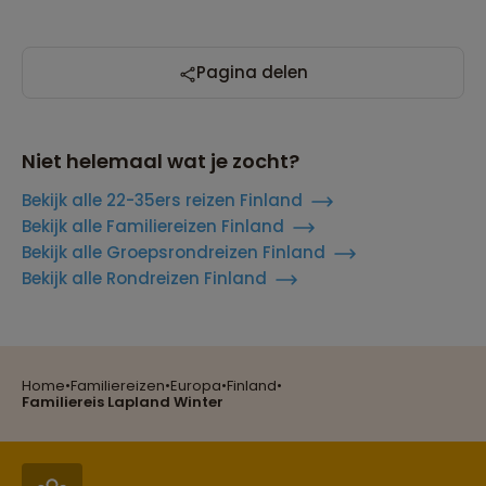
Pagina delen
Niet helemaal wat je zocht?
Bekijk alle 22-35ers reizen Finland
Bekijk alle Familiereizen Finland
Bekijk alle Groepsrondreizen Finland
Bekijk alle Rondreizen Finland
Reizen met oog voor mens, cultuur en milieu
Home
•
Familiereizen
•
Europa
•
Finland
•
Groepsreizen mét indivuele vrijheid
Familiereis Lapland Winter