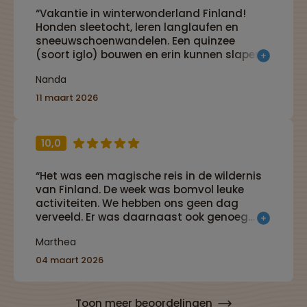
“Vakantie in winterwonderland Finland!
Honden sleetocht, leren langlaufen en
sneeuwschoenwandelen. Een quinzee
(soort iglo) bouwen en erin kunnen slapen.
Samen met gezellige families en onze
Nanda
geweldige gids Anna-Maria. En dat alles op
een mooie natuurcamping in the middle of
11 maart 2026
snowhere!”
10,0
“Het was een magische reis in de wildernis
van Finland. De week was bomvol leuke
activiteiten. We hebben ons geen dag
verveeld. Er was daarnaast ook genoeg
vrijheid om een eigen plan te trekken.”
Marthea
04 maart 2026
Toon meer beoordelingen