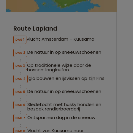
Route Lapland
Vlucht Amsterdam – Kuusamo
DAG 1
De natuur in op sneeuwschoenen
DAG 2
Op traditionele wijze door de
DAG 3
bossen: langlaufen
Iglo bouwen en ijsvissen op zijn Fins
DAG 4
De natuur in op sneeuwschoenen
DAG 5
Sledetocht met husky honden en
DAG 6
bezoek rendierboerderij
Ontspannen dag in de sneeuw
DAG 7
Vlucht van Kuusamo naar
DAG 8