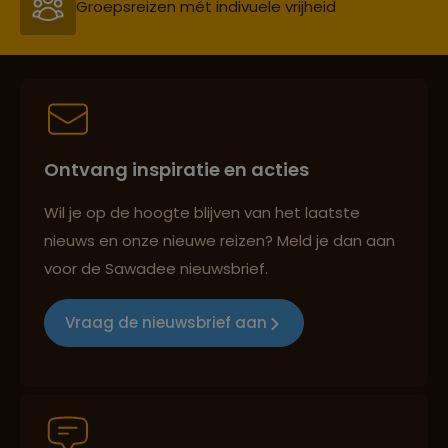
Persoonlijk en deskundig reisadvies
Best beoordeelde reisroutes
Ontvang inspiratie en acties
Reizen met oog voor mens, cultuur en milieu
Wil je op de hoogte blijven van het laatste
nieuws en onze nieuwe reizen? Meld je dan aan
voor de Sawadee nieuwsbrief.
Groepsreizen mét indivuele vrijheid
Vraag de nieuwsbrief aan
Persoonlijk en deskundig reisadvies