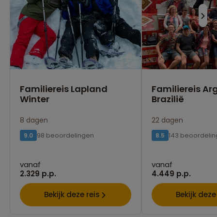
Familiereis Lapland
Familiereis Ar
Winter
Brazilië
8 dagen
22 dagen
98 beoordelingen
143 beoordeli
9.0
8.5
vanaf
vanaf
2.329 p.p.
4.449 p.p.
Bekijk deze reis
Bekijk deze