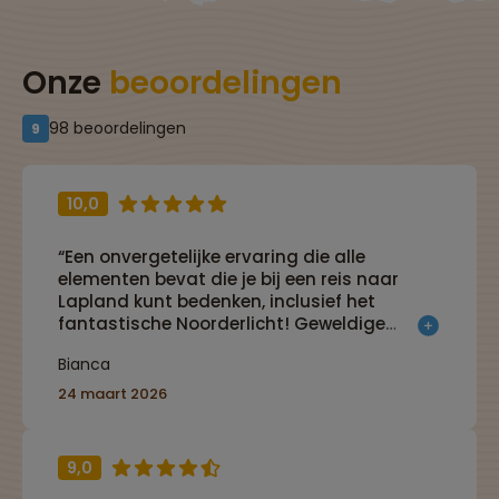
Onze
beoordelingen
98 beoordelingen
9
10,0
“Een onvergetelijke ervaring die alle
elementen bevat die je bij een reis naar
Lapland kunt bedenken, inclusief het
fantastische Noorderlicht! Geweldige
locatie en reisbegeleiding, meer hadden wij
Bianca
ons niet kunnen wensen.”
24 maart 2026
9,0