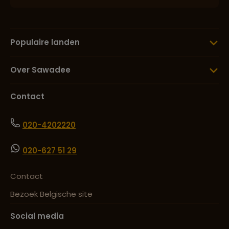
Lees meer over Sky Lagoon
Populaire landen
Over Sawadee
Lees meer over Snaefellsnes
Contact
Lees meer over Solheimasandur
020-4202220
Plane Wreck
020-627 51 29
Lees meer over Strokkur
Contact
Bezoek Belgische site
Lees meer over Thingvellir
Social media