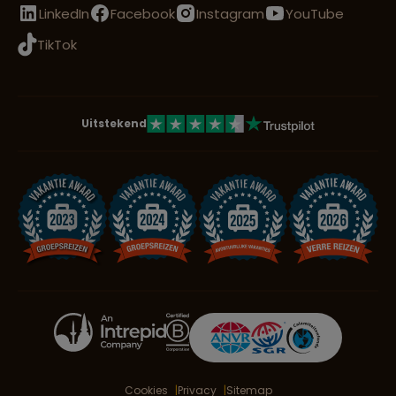
LinkedIn
Facebook
Instagram
YouTube
Lees meer over Vatnajökull
TikTok
Lees meer over Vik
Uitstekend
Lees meer over Þórsmörk
Cookies
Privacy
Sitemap