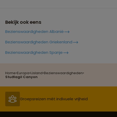
Lees meer over Glymur
Bekijk ook eens
Bezienswaardigheden Albanië
Lees meer over Grjótagjá
Bezienswaardigheden Griekenland
Bezienswaardigheden Spanje
Reizen met oog voor mens, cultuur en milieu
Lees meer over Gullfoss
Home
•
Europa
•
IJsland
•
Bezienswaardigheden
•
Stuðlagil Canyon
Groepsreizen mét indivuele vrijheid
Lees meer over Húsavík
Lees meer over Jökulsárlón
Persoonlijk en deskundig reisadvies