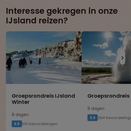
Interesse gekregen in onze
IJsland reizen?
Groepsrondreis IJsland
Groepsrondreis 
Winter
8 dagen
8 dagen
264 beoordeling
8.8
510 beoordelingen
8.8