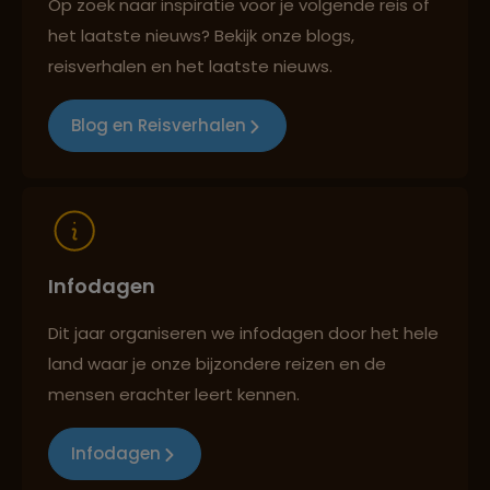
Op zoek naar inspiratie voor je volgende reis of
het laatste nieuws? Bekijk onze blogs,
Lees meer over Reykjavik
reisverhalen en het laatste nieuws.
Reizen met oog voor mens, cultuur en milieu
Blog en Reisverhalen
Lees meer over Secret Lagoon
Lees meer over Seljalandsfoss
Infodagen
Lees meer over Seydisfjordur
Dit jaar organiseren we infodagen door het hele
land waar je onze bijzondere reizen en de
mensen erachter leert kennen.
Lees meer over Skaftafell
Infodagen
Lees meer over Skogafoss