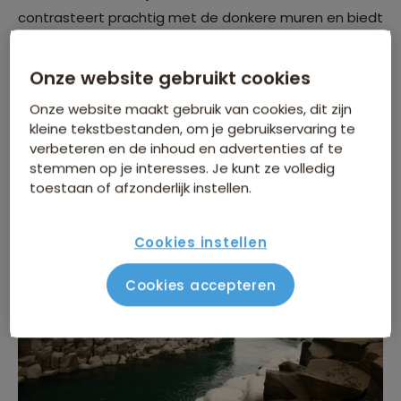
contrasteert prachtig met de donkere muren en biedt
een adembenemende aanblik die tot recentelijk
alleen bekend was bij lokale inwoners. De
Onze website gebruikt cookies
herontdekking van Stuðlagil Canyon heeft geleid tot
Onze website maakt gebruik van cookies, dit zijn
een toename van toerisme naar dit afgelegen
kleine tekstbestanden, om je gebruikservaring te
gedeelte van IJsland, omdat bezoekers getuige willen
verbeteren en de inhoud en advertenties af te
zijn van de unieke natuurlijke omgeving.
stemmen op je interesses. Je kunt ze volledig
toestaan of afzonderlijk instellen.
Cookies instellen
Cookies accepteren