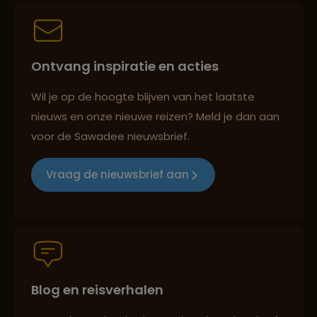
Lees meer over Kerlingarfjöll
Best beoordeelde reisroutes
Ontvang inspiratie en acties
Lees meer over Kirkjufell
Wil je op de hoogte blijven van het laatste
Reizen met oog voor mens, cultuur en milieu
nieuws en onze nieuwe reizen? Meld je dan aan
Lees meer over Landmannalaugar
voor de Sawadee nieuwsbrief.
Groepsreizen mét indivuele vrijheid
Vraag de nieuwsbrief aan
Lees meer over Laugavegur Trail
Persoonlijk en deskundig reisadvies
Lees meer over Mývatn
Blog en reisverhalen
Lees meer over Reykjadalur
Best beoordeelde reisroutes