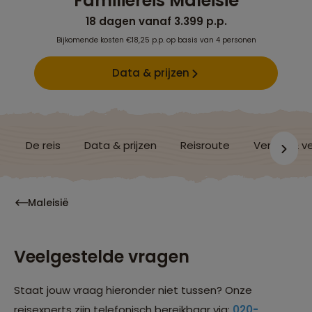
Familiereis Maleisië
18 dagen vanaf 3.399 p.p.
Bijkomende kosten €18,25 p.p. op basis van 4 personen
Data & prijzen
De reis
Data & prijzen
Reisroute
Verblijf & v
Maleisië
Veelgestelde vragen
Staat jouw vraag hieronder niet tussen? Onze
reisexperts zijn telefonisch bereikbaar via:
020-