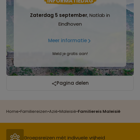
INFORMATIEDAG
Zaterdag 5 september
, Natlab in
Eindhoven
Meer informatie
Meld je gratis aan!
Reizen met oog voor mens, cultuur en milieu
Pagina delen
Groepsreizen mét indivuele vrijheid
Home
•
Familiereizen
•
Azië
•
Maleisië
•
Familiereis Maleisië
Persoonlijk en deskundig reisadvies