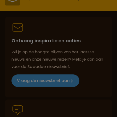
Best beoordeelde reisroutes
Ontvang inspiratie en acties
Reizen met oog voor mens, cultuur en milieu
Wil je op de hoogte blijven van het laatste
nieuws en onze nieuwe reizen? Meld je dan aan
voor de Sawadee nieuwsbrief.
Groepsreizen mét indivuele vrijheid
Vraag de nieuwsbrief aan
Persoonlijk en deskundig reisadvies