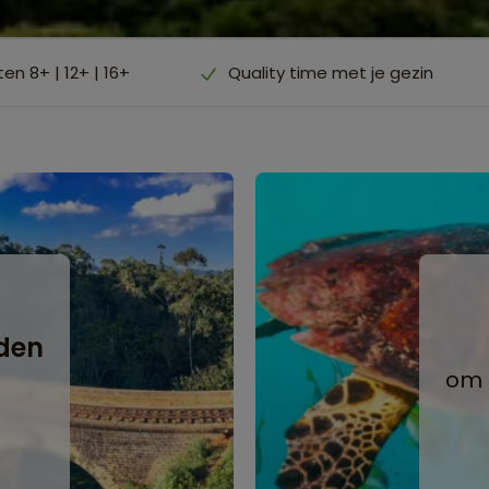
en 8+ | 12+ | 16+
Quality time met je gezin
e
den
om 