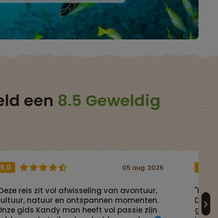
eld een
8.5 Geweldig
9,0
9,0
05 aug. 2026
Deze reis zit vol afwisseling van avontuur,
"Een o
cultuur, natuur en ontspannen momenten.
De com
Onze gids Kandy man heeft vol passie zijn
goed e