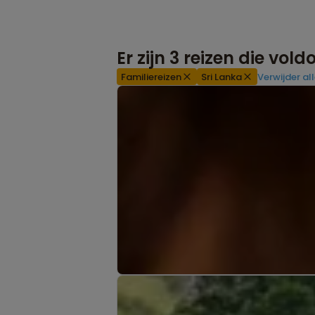
Er zijn
3
reizen die vol
Familiereizen
Sri Lanka
Verwijder all