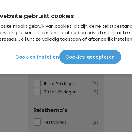
website gebruikt cookies
site maakt gebruik van cookies, dit zijn kleine tekstbestan
ervaring te verbeteren en de inhoud en advertenties af t
eresses. Je kunt ze volledig toestaan of afzonderlijk instellen
Reissoorten
Reisperiod
Cookies instellen
Cookies accepteren
Reisduur
15 tot 20 dagen
2
20 tot 25 dagen
2
Reisthema's
Festivalreis
2