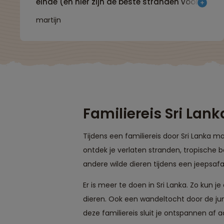
einde (en hier zijn de beste stranden voor
snorkelen!) is fantastisch: het geeft rust
martijn
om alle indrukken te absorberen"
Familiereis Sri Lank
Tijdens een familiereis door Sri Lanka m
ontdek je verlaten stranden, tropische 
andere wilde dieren tijdens een jeepsaf
Er is meer te doen in Sri Lanka. Zo kun 
dieren. Ook een wandeltocht door de ju
deze familiereis sluit je ontspannen af 