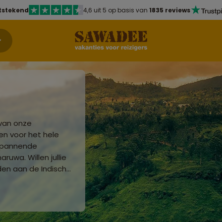
tstekend
4,6 uit 5 op basis van
1835 reviews
 van onze
ven voor het hele
 spannende
ruwa. Willen jullie
den aan de Indische