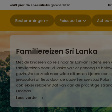
Al
43 jaar dé specialist
in groepsreizen
Ui
Bestemmingen
Reissoorten
Acties
Familiereizen Sri Lanka
Met de kinderen op reis naar Sri Lanka? Tijdens een
familiereizen door Sri Lanka valt er genoeg te bele
gezin. Ga op zoek naar wilde olifanten tijdens een
jeepsafari of fiets door de oude tempelstad Polonna
ook lekker relaxen? Dat kan aan de prachtige stran
Oceaan.
Lees verder