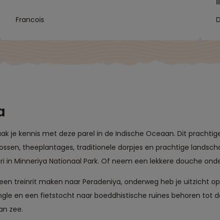
Francois
D
o
g
a
aak je kennis met deze parel in de Indische Oceaan. Dit prachtige
bossen, theeplantages, traditionele dorpjes en prachtige lands
ari in Minneriya Nationaal Park. Of neem een lekkere douche ond
je een treinrit maken naar Peradeniya, onderweg heb je uitzicht 
ngle en een fietstocht naar boeddhistische ruïnes behoren tot 
aan zee.