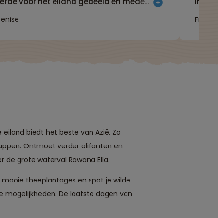
liefde voor het eiland gedeeld en mede
indruk
door hem en een hele leuke groep was dit
de re
enise
Franca
ok een fantastische reis! Ik hoop volop
veel l
enoten en kijk terug met heel veel
hoogtepunten en mooie momenten."
 eiland biedt het beste van Azië. Zo
chappen. Ontmoet verder olifanten en
er de grote waterval Rawana Ella.
op mooie theeplantages en spot je wilde
de mogelijkheden. De laatste dagen van