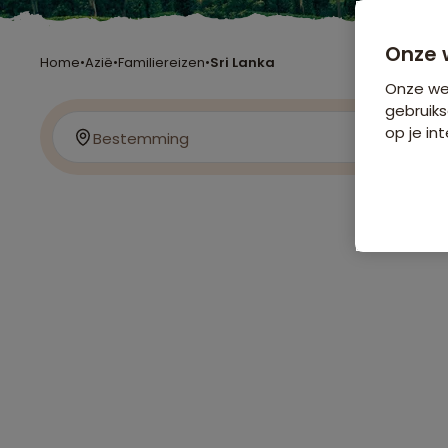
Onze 
Home
•
Azië
•
Familiereizen
•
Sri Lanka
Onze web
gebruiks
op je int
Bestemming