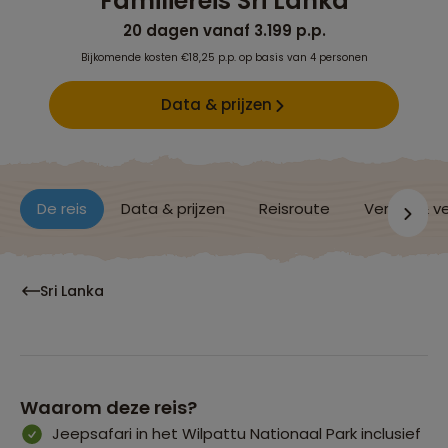
Familiereis Sri Lanka
20 dagen vanaf 3.199 p.p.
Bijkomende kosten €18,25 p.p. op basis van 4 personen
Data & prijzen
De reis
Data & prijzen
Reisroute
Verblijf & v
Sri Lanka
Waarom deze reis?
Jeepsafari in het Wilpattu Nationaal Park inclusief