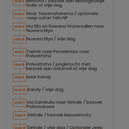
Bentota / bezoek aan vestingstadje
DAG 3
Galle of vrije dag
Naar Tissamaharama / optionele
DAG 4
Jeep safari Yala NP
Via Ella en Rawana Watervallen naar
DAG 5
Nuwara Eliya
Nuwara Eliya / vrije dag
DAG 6
Treinrit naar Peradeniya; naar
DAG 7
Polwaththa
Polwaththa / jungletocht met
DAG 8
bezoek aan waterval of vrije dag
Naar Kandy
DAG 9
Kandy / vrije dag
DAG 10
Via Dambulla naar Giritale / bezoek
DAG 11
Polonnaruwa
Giritale / bezoek leeuwenrots
DAG 12
Giritale / vrije dag / Optionele Jeep
DAG 13