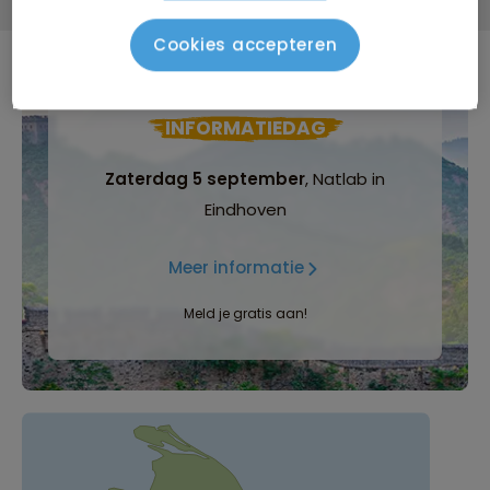
Cookies accepteren
INFORMATIEDAG
Zaterdag 5 september
, Natlab in
Eindhoven
Meer informatie
Meld je gratis aan!