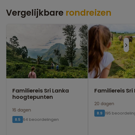
Vergelijkbare
rondreizen
Familiereis Sri Lanka
Familiereis Sri
hoogtepunten
20 dagen
16 dagen
195 beoordeli
8.9
64 beoordelingen
8.5