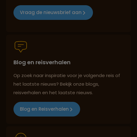
Groepsreizen mét indivuele vrijheid
Vraag de nieuwsbrief aan
Persoonlijk en deskundig reisadvies
Blog en reisverhalen
Best beoordeelde reisroutes
Op zoek naar inspiratie voor je volgende reis of
het laatste nieuws? Bekijk onze blogs,
reisverhalen en het laatste nieuws.
Reizen met oog voor mens, cultuur en milieu
Blog en Reisverhalen