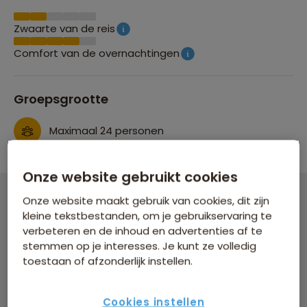
Zwaarte van de reis
Comfort van de overnachtingen
Groepsgrootte
Maximaal 24 personen
Onze website gebruikt cookies
Onze website maakt gebruik van cookies, dit zijn
Familiereis Sri Lanka
kleine tekstbestanden, om je gebruikservaring te
verbeteren en de inhoud en advertenties af te
20 dagen vanaf 3.199 p.p.
stemmen op je interesses. Je kunt ze volledig
Bijkomende kosten €18,25 p.p. op basis van 4 personen
toestaan of afzonderlijk instellen.
Data & prijzen
Cookies instellen