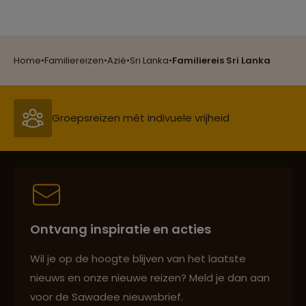
Reizen met oog voor mens, cultuur en milieu
Home
•
Familiereizen
•
Azië
•
Sri Lanka
•
Familiereis Sri Lanka
Groepsreizen mét indivuele vrijheid
Persoonlijk en deskundig reisadvies
Best beoordeelde reisroutes
Ontvang inspiratie en acties
Wil je op de hoogte blijven van het laatste
Reizen met oog voor mens, cultuur en milieu
nieuws en onze nieuwe reizen? Meld je dan aan
voor de Sawadee nieuwsbrief.