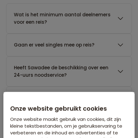
Wat is het minimum aantal deelnemers
voor een reis?
Gaan er veel singles mee op reis?
Heeft Sawadee de beschikking over een
24-uurs noodservice?
Tot wanneer kan Sawadee een reis
annuleren die nog geen gegarandeerd
Onze website gebruikt cookies
vertrek heeft?
Onze website maakt gebruik van cookies, dit zijn
kleine tekstbestanden, om je gebruikservaring te
verbeteren en de inhoud en advertenties af te