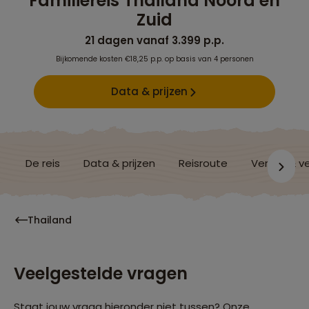
Familiereis Thailand Noord en
Zuid
21 dagen vanaf 3.399 p.p.
Bijkomende kosten €18,25 p.p. op basis van 4 personen
Data & prijzen
De reis
Data & prijzen
Reisroute
Verblijf & v
Thailand
Veelgestelde vragen
Staat jouw vraag hieronder niet tussen? Onze