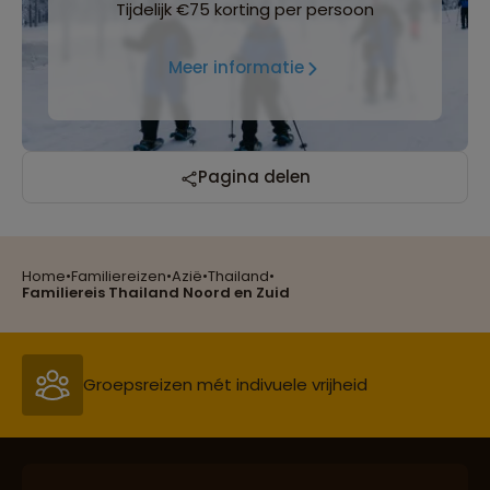
Tijdelijk €75 korting per persoon
Meer informatie
Reizen met oog voor mens, cultuur en milieu
Pagina delen
Home
•
Familiereizen
•
Azië
•
Thailand
•
Groepsreizen mét indivuele vrijheid
Familiereis Thailand Noord en Zuid
Persoonlijk en deskundig reisadvies
Best beoordeelde reisroutes