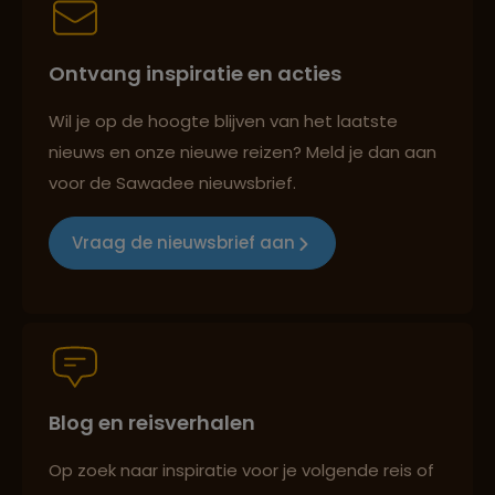
Ontvang inspiratie en acties
Reizen met oog voor mens, cultuur en milieu
Wil je op de hoogte blijven van het laatste
nieuws en onze nieuwe reizen? Meld je dan aan
voor de Sawadee nieuwsbrief.
Groepsreizen mét indivuele vrijheid
Vraag de nieuwsbrief aan
Persoonlijk en deskundig reisadvies
Blog en reisverhalen
Best beoordeelde reisroutes
Op zoek naar inspiratie voor je volgende reis of