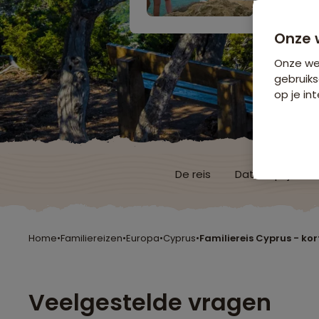
Onze 
Onze web
gebruiks
op je int
De reis
Data & prijzen
Home
•
Familiereizen
•
Europa
•
Cyprus
•
Familiereis Cyprus - kor
Veelgestelde vragen