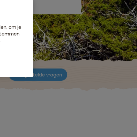
den, om je
e stemmen
.
ch
Veelgestelde vragen