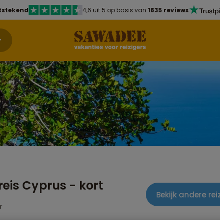
tstekend
4,6 uit 5 op basis van
1835 reviews
reis Cyprus - kort
Bekijk andere rei
r