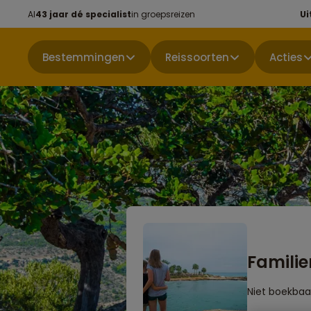
Al
43 jaar dé specialist
in groepsreizen
Ui
Bestemmingen
Reissoorten
Acties
Familie
Niet boekbaa