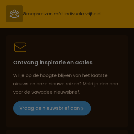
Groepsreizen mét indivuele vrijheid
Persoonlijk en deskundig reisadvies
Ontvang inspiratie en acties
Best beoordeelde reisroutes
Wil je op de hoogte blijven van het laatste
nieuws en onze nieuwe reizen? Meld je dan aan
voor de Sawadee nieuwsbrief.
Reizen met oog voor mens, cultuur en milieu
Vraag de nieuwsbrief aan
Groepsreizen mét indivuele vrijheid