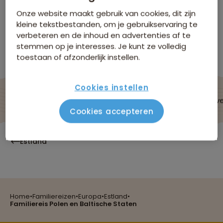
Staten
Onze website maakt gebruik van cookies, dit zijn
Niet boekbaar
kleine tekstbestanden, om je gebruikservaring te
verbeteren en de inhoud en advertenties af te
stemmen op je interesses. Je kunt ze volledig
Bekijk andere reizen in Familiereizen Europa
toestaan of afzonderlijk instellen.
Cookies instellen
De reis
Data & prijzen
Reisroute
Verblijf & v
Cookies accepteren
Estland
Home
•
Familiereizen
•
Europa
•
Estland
•
Reizen met oog voor mens, cultuur en milieu
Familiereis Polen en Baltische Staten