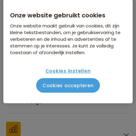
Inbegrepen in de reissom
Onze website gebruikt cookies
Onze website maakt gebruik van cookies, dit zijn
kleine tekstbestanden, om je gebruikservaring te
verbeteren en de inhoud en advertenties af te
stemmen op je interesses. Je kunt ze volledig
toestaan of afzonderlijk instellen.
Financiën
Cookies instellen
Cookies accepteren
Beste reistijd