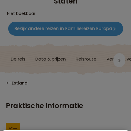
Staten
Niet boekbaar
Bekijk andere reizen in Familiereizen Europa
De reis
Data & prijzen
Reisroute
Verblijf & v
Estland
Praktische informatie