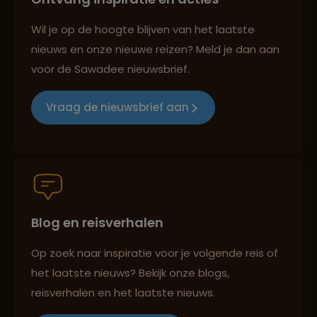
Best beoordeelde reisroutes
Wil je op de hoogte blijven van het laatste
nieuws en onze nieuwe reizen? Meld je dan aan
voor de Sawadee nieuwsbrief.
Reizen met oog voor mens, cultuur en milieu
Vraag de nieuwsbrief aan
Groepsreizen mét indivuele vrijheid
Blog en reisverhalen
Persoonlijk en deskundig reisadvies
Op zoek naar inspiratie voor je volgende reis of
het laatste nieuws? Bekijk onze blogs,
Best beoordeelde reisroutes
reisverhalen en het laatste nieuws.