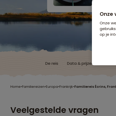
Onze 
Onze web
gebruiks
op je int
De reis
Data & prijzen
Reisro
Home
•
Familiereizen
•
Europa
•
Frankrijk
•
Familiereis Écrins, Fran
Veelgestelde vragen