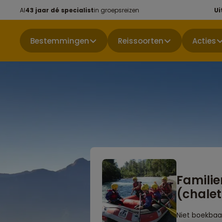
Al
43 jaar dé specialist
in groepsreizen
Ui
Bestemmingen
Reissoorten
Acties
Familier
(chalet
Niet boekbaa