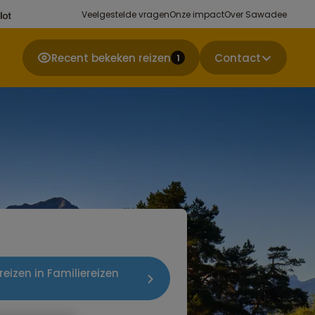
Veelgestelde vragen
Onze impact
Over Sawadee
Recent bekeken reizen
Contact
1
reizen in Familiereizen