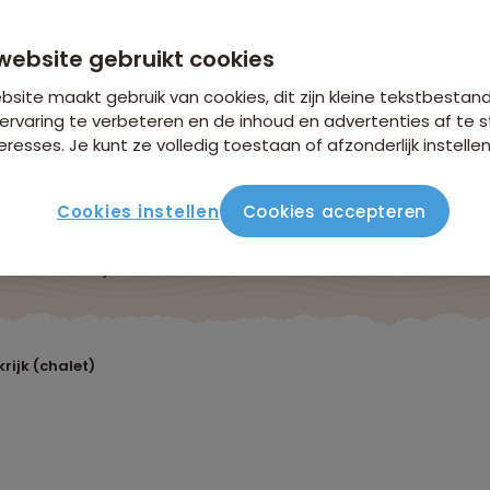
website gebruikt cookies
site maakt gebruik van cookies, dit zijn kleine tekstbestan
ervaring te verbeteren en de inhoud en advertenties af t
eresses. Je kunt ze volledig toestaan of afzonderlijk instellen
Cookies instellen
Cookies accepteren
ute
Verblijf & vervoer
Vluchtinfo
Praktisch
Beo
krijk (chalet)