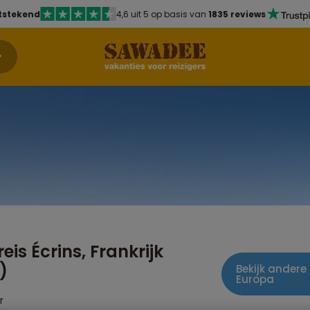
tstekend
4,6 uit 5 op basis van
1835 reviews
eis Écrins, Frankrijk
)
Bekijk andere 
Europa
r