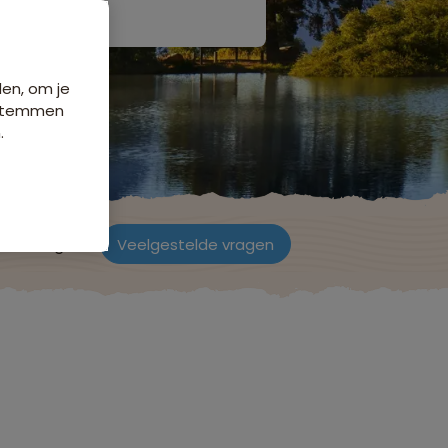
den, om je
e stemmen
.
ordelingen
Veelgestelde vragen