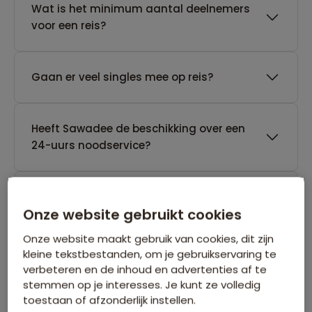
Wat is het minimum aantal deelnemers
voor een reis?
Gaan er veel singles mee op reis?
Heeft Sawadee de beschikking over een
24-uurs noodservice?
Tot wanneer kan Sawadee een reis
Onze website gebruikt cookies
annuleren die nog geen gegarandeerd
vertrek heeft?
Onze website maakt gebruik van cookies, dit zijn
kleine tekstbestanden, om je gebruikservaring te
verbeteren en de inhoud en advertenties af te
stemmen op je interesses. Je kunt ze volledig
toestaan of afzonderlijk instellen.