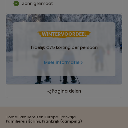
Zonnig klimaat
WINTERVOORDEEL
Tijdelijk €75 korting per persoon
Meer informatie
Reizen met oog voor mens, cultuur en milieu
Pagina delen
Home
•
Familiereizen
•
Europa
•
Frankrijk
•
Groepsreizen mét indivuele vrijheid
Familiereis Écrins, Frankrijk (camping)