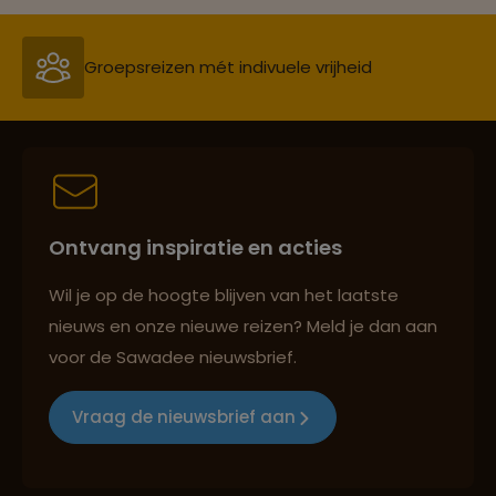
Persoonlijk en deskundig reisadvies
Best beoordeelde reisroutes
Ontvang inspiratie en acties
Reizen met oog voor mens, cultuur en milieu
Wil je op de hoogte blijven van het laatste
nieuws en onze nieuwe reizen? Meld je dan aan
voor de Sawadee nieuwsbrief.
Groepsreizen mét indivuele vrijheid
Vraag de nieuwsbrief aan
Persoonlijk en deskundig reisadvies