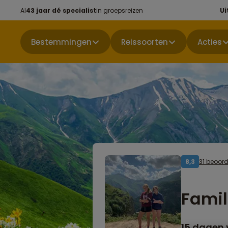
Al
43 jaar dé specialist
in groepsreizen
Ui
Bestemmingen
Reissoorten
Acties
31 beoor
8,3
Famil
15 dagen 