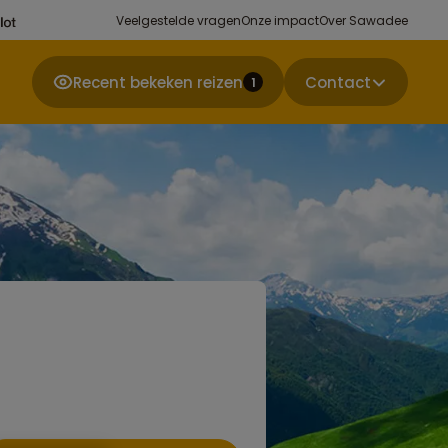
Veelgestelde vragen
Onze impact
Over Sawadee
Recent bekeken reizen
Contact
1