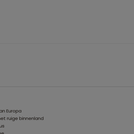
van Europa
het ruige binnenland
us
ee