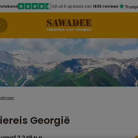
tstekend
4,6 uit 5 op basis van
1835 reviews
delingen
iereis Georgië
vanaf 2.249 p.p.