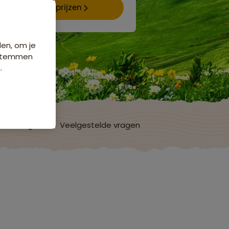
Data & prijzen
den, om je
e stemmen
.
ordelingen
Veelgestelde vragen