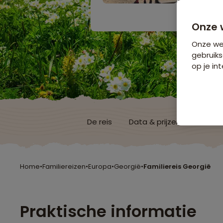
Bijkomende koste
Onze 
Onze web
gebruiks
op je int
De reis
Data & prijzen
Reisro
Home
•
Familiereizen
•
Europa
•
Georgië
•
Familiereis Georgië
Praktische informatie