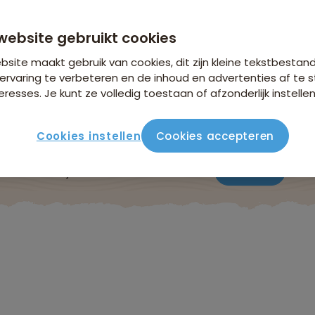
n €18,25 p.p. op basis van 4 personen
website gebruikt cookies
site maakt gebruik van cookies, dit zijn kleine tekstbestan
ervaring te verbeteren en de inhoud en advertenties af t
eresses. Je kunt ze volledig toestaan of afzonderlijk instellen
Cookies instellen
Cookies accepteren
ute
Verblijf & vervoer
Vluchtinfo
Praktisch
Beo