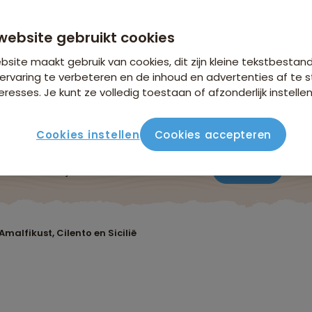
website gebruikt cookies
site maakt gebruik van cookies, dit zijn kleine tekstbestan
ervaring te verbeteren en de inhoud en advertenties af t
eresses. Je kunt ze volledig toestaan of afzonderlijk instellen
Cookies instellen
Cookies accepteren
ute
Verblijf & vervoer
Vluchtinfo
Praktisch
Beo
Amalfikust, Cilento en Sicilië