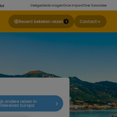
Veelgestelde vragen
Onze impact
Over Sawadee
Recent bekeken reizen
Contact
1
ijk andere reizen in
iliereizen Europa