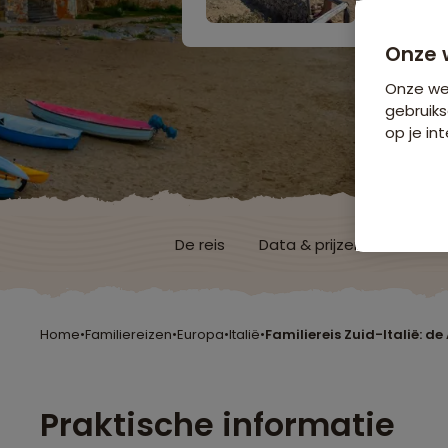
Onze 
Onze web
gebruiks
op je int
De reis
Data & prijzen
Reisro
Home
•
Familiereizen
•
Europa
•
Italië
•
Familiereis Zuid-Italië: de 
Praktische informatie