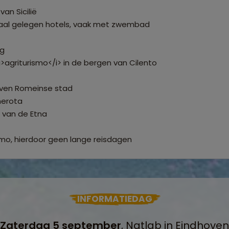
van Sicilië
raal gelegen hotels, vaak met zwembad
ng
i>agriturismo</i> in de bergen van Cilento
lven Romeinse stad
merota
n van de Etna
ermo, hierdoor geen lange reisdagen
INFORMATIEDAG
Zaterdag 5 september
, Natlab in Eindhoven