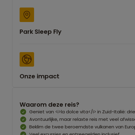
Park Sleep Fly
Onze impact
Waarom deze reis?
Geniet van <i>la dolce vita</i> in Zuid-Italië: dri
Avontuurlijke, maar relaxte reis met veel afwisse
Beklim de twee beroemdste vulkanen van Europ
Veel excursies en entreegelden inclusief