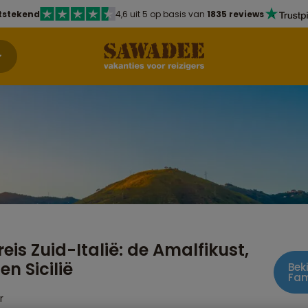
tstekend
4,6 uit 5 op basis van
1835 reviews
reis Zuid-Italië: de Amalfikust,
en Sicilië
Bek
Fam
r