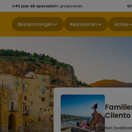
Al
43 jaar dé specialist
in groepsreizen
Ui
Bestemmingen
Reissoorten
Acties
Familie
Cilento 
Niet boekbaa