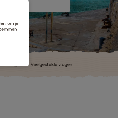
den, om je
e stemmen
.
ordelingen
Veelgestelde vragen