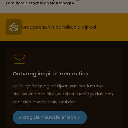
Familiereis Kroatië en Montenegro
Persoonlijk en deskundig reisadvies
Best beoordeelde reisroutes
Ontvang inspiratie en acties
Reizen met oog voor mens, cultuur en milieu
Wil je op de hoogte blijven van het laatste
nieuws en onze nieuwe reizen? Meld je dan aan
voor de Sawadee nieuwsbrief.
Groepsreizen mét indivuele vrijheid
Vraag de nieuwsbrief aan