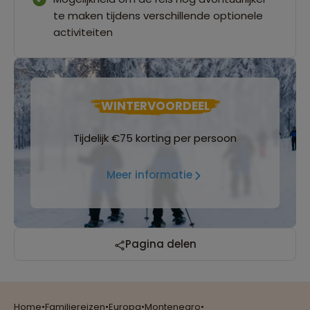
te maken tijdens verschillende optionele
activiteiten
WINTERVOORDEEL
Tijdelijk €75 korting per persoon
Meer informatie
Reizen met oog voor mens, cultuur en milieu
Pagina delen
Home
•
Familiereizen
•
Europa
•
Montenegro
•
Groepsreizen mét indivuele vrijheid