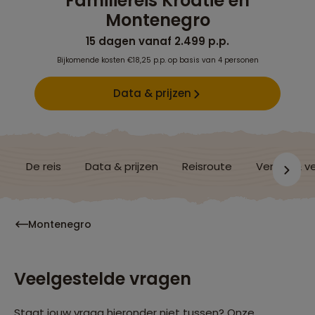
Familiereis Kroatië en
Montenegro
15 dagen vanaf 2.499 p.p.
Bijkomende kosten €18,25 p.p. op basis van 4 personen
Data & prijzen
De reis
Data & prijzen
Reisroute
Verblijf & v
Montenegro
Veelgestelde vragen
Staat jouw vraag hieronder niet tussen? Onze