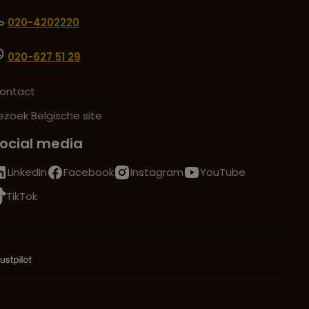
020-4202220
020-627 51 29
ontact
ezoek Belgische site
ocial media
LinkedIn
Facebook
Instagram
YouTube
TikTok