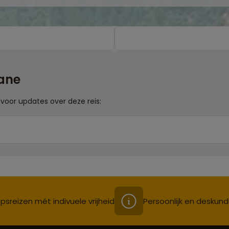
cane
voor updates over deze reis:
psreizen mét indivuele vrijheid
Persoonlijk en deskund