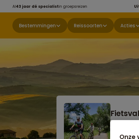
Al
43 jaar dé specialist
in groepsreizen
Ui
Bestemmingen
Reissoorten
Acties
Fietsva
Binnenkort b
Onze 