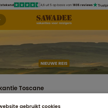
tstekend
4,6 uit 5 op basis van
1835 reviews
NIEUWE REIS
kantie Toscane
oekbaar. Meld je aan voor updates over deze reis:
website gebruikt cookies