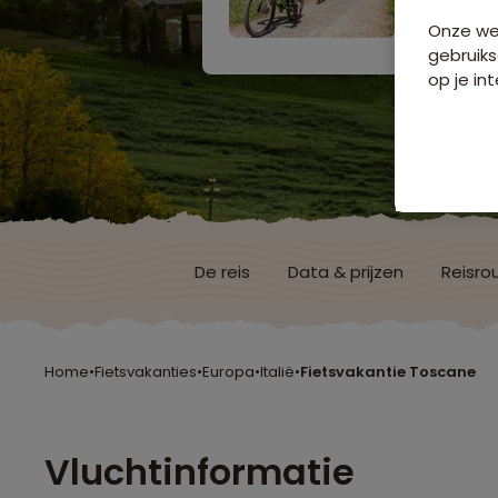
Onze web
gebruiks
op je int
De reis
Data & prijzen
Reisro
Home
•
Fietsvakanties
•
Europa
•
Italië
•
Fietsvakantie Toscane
Vluchtinformatie