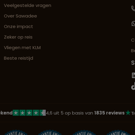
Veelgestelde vragen
Over Sawadee
Onze impact
Zeker op reis
C
Vliegen met KLM
B
Beste reistijd
S
ekend
4,6 uit 5 op basis van
1835 reviews