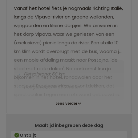
Vanaf het hotel fiets je nogmaals richting Italië,
langs de Vipava-rivier en groene weilanden,
wijngaarden en kleine dorpjes. We arriveren in
het dorp Vipava, waar we genieten van een
(exclusieve) picnic langs de rivier. Een steile 10
km klim wordt overbrugt met de bus, waarna je
een mooie afdaling maakt naar Postojna, 'de
stad met rode daken'. Na aankomst kun je
Fietsafstand: 68 km
bijkomen in het hotel, ronddwalen door het
stadje of Predjamsk Kasteel ontdekken, dat
Hoogteverschil: 550 meter
spectaculair tegen een rotswand gebouwd is.
Lees verder
Maaltijd inbegrepen deze dag
Ontbijt