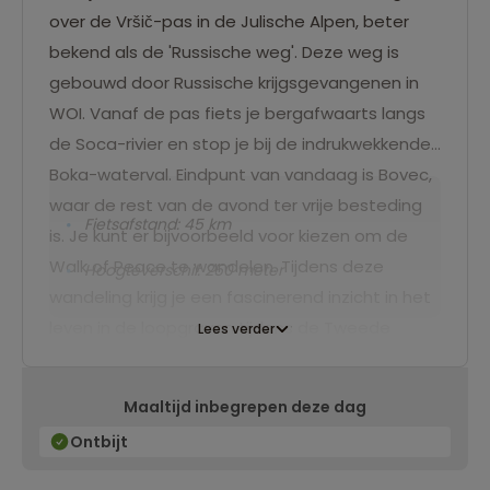
over de Vršič-pas in de Julische Alpen, beter
bekend als de 'Russische weg'. Deze weg is
gebouwd door Russische krijgsgevangenen in
WOI. Vanaf de pas fiets je bergafwaarts langs
de Soca-rivier en stop je bij de indrukwekkende
Boka-waterval. Eindpunt van vandaag is Bovec,
waar de rest van de avond ter vrije besteding
Fietsafstand: 45 km
is. Je kunt er bijvoorbeeld voor kiezen om de
Walk of Peace te wandelen. Tijdens deze
Hoogteverschil: 250 meter
wandeling krijg je een fascinerend inzicht in het
leven in de loopgraven tijdens de Tweede
Lees verder
Wereldoorlog.
Maaltijd inbegrepen deze dag
Ontbijt