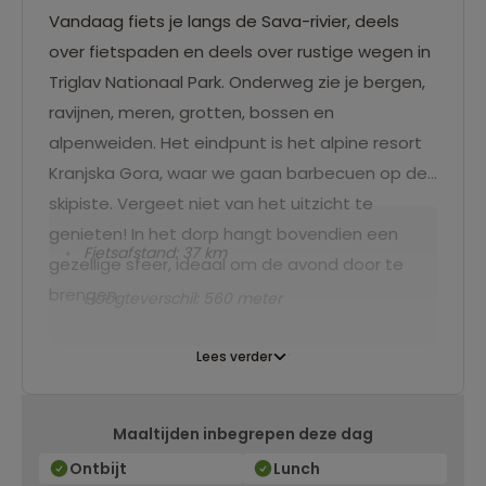
Vandaag fiets je langs de Sava-rivier, deels
over fietspaden en deels over rustige wegen in
Triglav Nationaal Park. Onderweg zie je bergen,
ravijnen, meren, grotten, bossen en
alpenweiden. Het eindpunt is het alpine resort
Kranjska Gora, waar we gaan barbecuen op de
skipiste. Vergeet niet van het uitzicht te
genieten! In het dorp hangt bovendien een
Fietsafstand: 37 km
gezellige sfeer, ideaal om de avond door te
brengen.
Hoogteverschil: 560 meter
Lees verder
Maaltijden inbegrepen deze dag
Ontbijt
Lunch