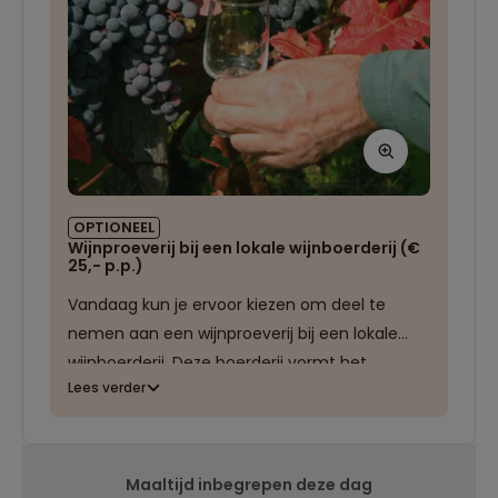
OPTIONEEL
Wijnproeverij bij een lokale wijnboerderij (€
25,- p.p.)
Vandaag kun je ervoor kiezen om deel te
nemen aan een wijnproeverij bij een lokale
wijnboerderij. Deze boerderij vormt het
Lees verder
eindpunt van onze fietstocht rond de
Smartno Loop en ligt te midden van de
glooiende wijngaarden waar de regio om
bekendstaat. Een ontspannen manier om
Maaltijd inbegrepen deze dag