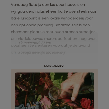
Vandaag fiets je een lus door heuvels en
wijngaarden, inclusief een korte oversteek naar
Italië. Eindpunt is een lokale wijnboerderij voor
een optionele proeverij. Smartno zelf is een
charmant plaatsje met oude stenen straatjes
en middeleeuwse muren; perfect om nog even
Fietsafstand: 27 km
doorheen te slenteren voordat je de avond
afsluit met een glas lokale wijn.
Hoogteverschil: 410 meter
Lees verder