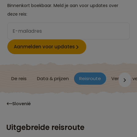
Binnenkort boekbaar. Meld je aan voor updates over
deze reis:
Aanmelden voor updates
De reis
Data & prijzen
Reisroute
Verblijf & v
Slovenië
Uitgebreide reisroute