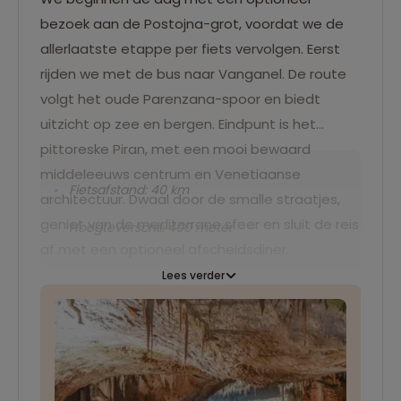
bezoek aan de Postojna-grot, voordat we de
allerlaatste etappe per fiets vervolgen. Eerst
rijden we met de bus naar Vanganel. De route
volgt het oude Parenzana-spoor en biedt
uitzicht op zee en bergen. Eindpunt is het
pittoreske Piran, met een mooi bewaard
middeleeuws centrum en Venetiaanse
Fietsafstand: 40 km
architectuur. Dwaal door de smalle straatjes,
geniet van de mediterrane sfeer en sluit de reis
Hoogteverschil: 400 meter
af met een optioneel afscheidsdiner.
Lees verder