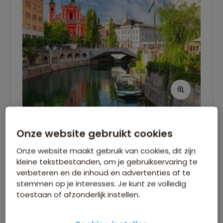
Amsterdam - Ljubljana
Onze website gebruikt cookies
Zivjo! Welkom in Slovenië. Dit kleine land wordt
Onze website maakt gebruik van cookies, dit zijn
kleine tekstbestanden, om je gebruikservaring te
niet voor niets ‘Europa in Miniatuur’ genoemd:
verbeteren en de inhoud en advertenties af te
elk landschap is anders en elk dorpje heeft zijn
stemmen op je interesses. Je kunt ze volledig
charme. Vandaag begint je avontuur in de
toestaan of afzonderlijk instellen.
hoofdstad Ljubljana. Na aankomst kun je,
afhankelijk van de aankomsttijd, de stad alvast