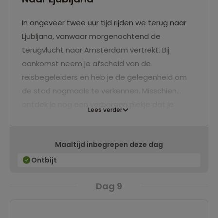
In ongeveer twee uur tijd rijden we terug naar
Ljubljana, vanwaar morgenochtend de
terugvlucht naar Amsterdam vertrekt. Bij
aankomst neem je afscheid van de
reisbegeleiders en heb je de gelegenheid om
de stad nogmaals te verkennen. Misschien
ontdek je nog een verborgen plekje dat je
Lees verder
eerder gemist hebt, of kies ervoor om rustig bij
te komen van de indrukwekkende reis die je
Maaltijd inbegrepen deze dag
achter de rug hebt!
Ontbijt
Dag 9