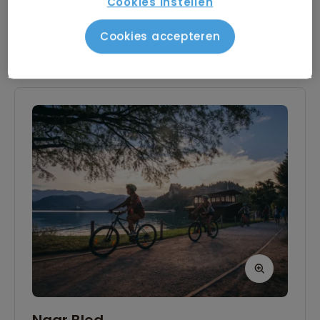
Cookies instellen
te voet verkennen. Wandel langs de mooie
Lees verder
gebouwen, bruggen en musea of strijk neer op
Cookies accepteren
een gezellig terras. ’s Avonds kun je dineren in
Dag 2
een traditioneel restaurant; de reisbeleider
kent de beste plekjes.
Naar Bled