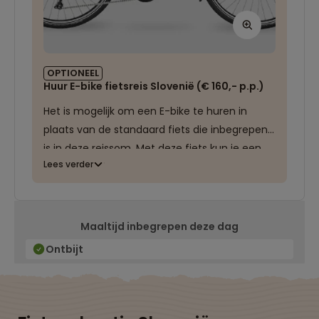
OPTIONEEL
Huur E-bike fietsreis Slovenië (€ 160,- p.p.)
Het is mogelijk om een E-bike te huren in
plaats van de standaard fiets die inbegrepen
is in deze reissom. Met deze fiets kun je een
Lees verder
maximale snelheid van 25km per uur bereiken.
Maaltijd inbegrepen deze dag
Ontbijt