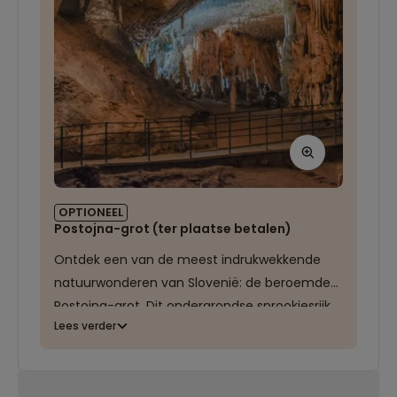
OPTIONEEL
Postojna-grot (ter plaatse betalen)
Ontdek een van de meest indrukwekkende
natuurwonderen van Slovenië: de beroemde
Postojna-grot. Dit ondergrondse sprookjesrijk
Lees verder
staat bekend als de meest biodiverse grot ter
wereld en verrast je met kilometerslange
tunnels vol stalagmieten en stalactieten.