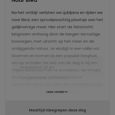
Na het ontbijt verlaten we Ljubljana en rijden we
naar Bled, een sprookjesachtig plaatsje aan het
gelijknamige meer. Hier start de fietstocht:
langzaam omhoog door de bergen via rustige
boswegen, met uitzicht op het meer en de
omliggende natuur. Je eindigt in een vallei vol
bloemen en bomen bij een populair berghuis
om op te laden. De rest van de dag is vrij om
Fietsafstand: 45 km
Triglav Nationaal Park te ontdekken, de Vintgar
Kloof te bezoeken of Bled Kasteel te
Hoogteverschil: 630 meter
verkennen. Maak ook zeker een wandeling langs
het meer of proef de beroemde Bled
Lees verder
roomtaart, een lokale lekkernij.
Maaltijd inbegrepen deze dag