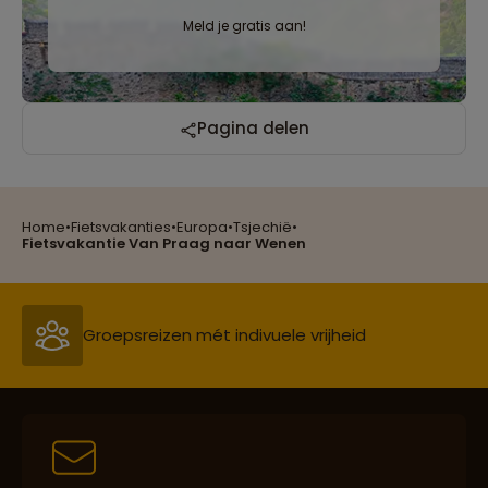
Meld je gratis aan!
Pagina delen
Home
•
Fietsvakanties
•
Europa
•
Tsjechië
•
Reizen met oog voor mens, cultuur en milieu
Fietsvakantie Van Praag naar Wenen
Groepsreizen mét indivuele vrijheid
Persoonlijk en deskundig reisadvies