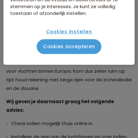
stemmen op je interesses. Je kunt ze volledig
toestaan of afzonderlijk instellen.
Hoe laat moet ik op het vliegveld zijn?
Cookies instellen
Vanwege de drukte op de luchthavens adviseren je
Cookies accepteren
om minstens 3 uur voor vertrek aanwezig te zijn voor
intercontinentale vluchten en ruim 2 uur voor vertrek
voor vluchten binnen Europa. Kom dus zeker ruim op
tijd: houd rekening met lange rijen voor de incheckbalie
en de douane.
Wij geven je daarnaast graag het volgende
advies:
Check indien mogelijk thuis online in.
Installeer de app van de luchthaven en voer indien