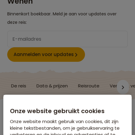
Wenen
Binnenkort boekbaar. Meld je aan voor updates over
deze reis:
Aanmelden voor updates
De reis
Data & prijzen
Reisroute
Verblijf & v
Onze website gebruikt cookies
Tsjechië
Onze website maakt gebruik van cookies, dit zijn
kleine tekstbestanden, om je gebruikservaring te
Vluchtinformatie
verbeteren en de inhoud en advertenties af te