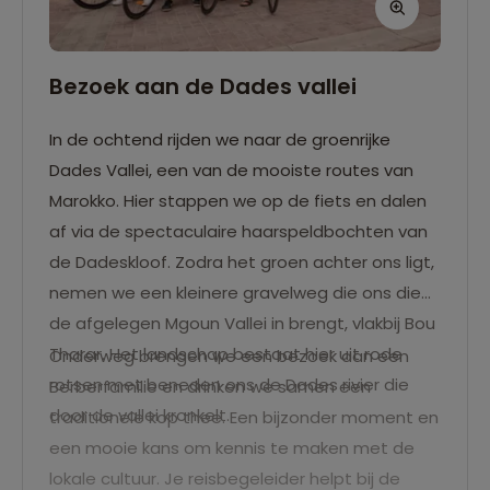
Bezoek aan de Dades vallei
In de ochtend rijden we naar de groenrijke
Dades Vallei, een van de mooiste routes van
Marokko. Hier stappen we op de fiets en dalen
af via de spectaculaire haarspeldbochten van
de Dadeskloof. Zodra het groen achter ons ligt,
nemen we een kleinere gravelweg die ons diep
de afgelegen Mgoun Vallei in brengt, vlakbij Bou
Tharar. Het landschap bestaat hier uit rode
Onderweg brengen we een bezoek aan een
rotsen met beneden ons de Dades rivier die
Berberfamilie en drinken we samen een
door de vallei kronkelt.
traditionele kop thee. Een bijzonder moment en
een mooie kans om kennis te maken met de
lokale cultuur. Je reisbegeleider helpt bij de