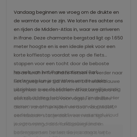
Vandaag beginnen we vroeg om de drukte en
de warmte voor te zijn. We laten Fes achter ons
en rijden de Midden-Atlas in, waar we arriveren
in Ifrane. Deze charmante bergstad ligt op 1.650
meter hoogte en is een ideale plek voor een
korte koffiestop voordat we op de fiets
stappen voor een tocht door de beboste
heuvels van het Ifrane Nationaal Park.
Na de lunch in Timahdite fietsen we verder naar
Onderweg kun je genieten van de unieke
het Aguelmame Sidi Ali meer. Dit helderblauwe
uitzichten over de Midden-Atlas terwijl je rustig
bergmeer is een beschermd natuurgebied en
afdaalt richting het kleine dorp Timahdite. Hier
een toevluchtsoord voor vogels en andere
nemen we een pauze in een van de grootste
dieren. Vanaf hier rijden we door naar Midelt,
cederbossen ter wereld voor een snack. Houd
een kasbah-stadje dat in een vallei ligt en
je ogen open, want in dit gebied leven
wordt omringd door landbouwgrond en
berberapen en herten die je zomaar kunt
boomgaarden. De rest van de dag is vrij te