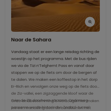
Naar de Sahara
Vandaag staat er een lange reisdag richting de
woestijn op het programma. Met de bus rijden
we via de Tizi n’Telghemt Pass en vanaf daar
stappen we op de fiets om door de bergen af
te dalen. We maken een koffiestop in het dorp
Er-Rich en vervolgen onze weg op de fiets door
de Ziz-vallei, een zigzaggende kloof waar de
rivier de Ziz doorheen stroomt. Onderweg
Onze eindbestemming is Merzouga. Hier maken
passeren we de historische Zaabal-tunnel.
we een wandeling door de zandduinen. Het