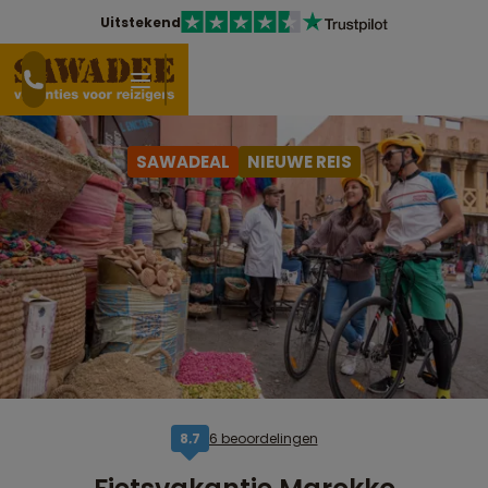
Uitstekend
SAWADEAL
NIEUWE REIS
6 beoordelingen
8,7