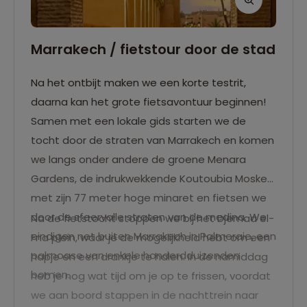
Marrakech / fietstour door de stad
Na het ontbijt maken we een korte testrit,
daarna kan het grote fietsavontuur beginnen!
Samen met een lokale gids starten we de
tocht door de straten van Marrakech en komen
we langs onder andere de groene Menara
Gardens, de indrukwekkende Koutoubia Moskee
met zijn 77 meter hoge minaret en fietsen we
door de sfeervolle straten van de medina. We
Na de fietstocht stoppen we bij het Djemaa el-
eindigen net buiten Marrakech in Palmeraie, een
Fna plein, waar je de mogelijkheid hebt om een
palmoase van enkele honderdduizenden
hapje en een drankje te halen. In de namiddag
bomen.
heb je nog wat tijd om je op te frissen, voordat
we aan boord stappen in de nachttrein naar