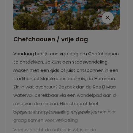
Chefchaouen / vrije dag
Vandaag heb je een vrije dag om Chefchaouen
te ontdekken. Je kunt een stadswandeling
maken met een gids of juist ontspannen in een
traditioneel Marokkaans badhuis, de Hamman.
Zin in wat avontuur? Bezoek dan de Ras El Maa
waterval, bereikbaar via een wandelpad aan de
rand van de medina. Hier stroomt koel
bergwater naar beneden en locals komen hier
Optionele bergwandeling Rifgebergte
graag samen voor verkoeling.
Voor wie echt de natuur in wil, is er de