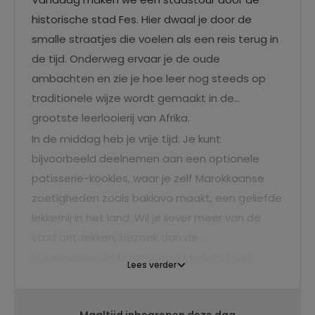
historische stad Fes. Hier dwaal je door de
smalle straatjes die voelen als een reis terug in
de tijd. Onderweg ervaar je de oude
ambachten en zie je hoe leer nog steeds op
traditionele wijze wordt gemaakt in de
grootste leerlooierij van Afrika.
In de middag heb je vrije tijd. Je kunt
bijvoorbeeld deelnemen aan een optionele
patisserie-kookles, waar je zelf Marokkaanse
zoetigheden zoals baklava maakt, een geliefde
lekkernij in het land. Wil je liever meer van de
stad ontdekken, bezoek dan de
indrukwekkende koranschool Medersa Bou
Lees verder
Inania en bewonder de kleurrijke mozaïeken en
prachtige details. Aan het einde van de dag kun