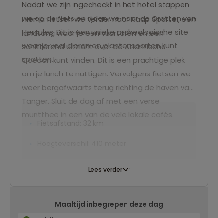
Nadat we zijn ingecheckt in het hotel stappen
we op de fiets en rijden we naar de Grotten van
Hierna fietsen we verder naar Kaap Spartel, een
Hercules. Dit is een unieke archeologische site
landtong waar je een vuurtoren en een
waar je veel dieren en plantensoorten kunt
schitterend uitzicht over de Atlantische
spotten.
Oceaan kunt vinden. Dit is een prachtige plek
om je lunch te nuttigen. Vervolgens fietsen we
weer bergafwaarts terug richting de haven van
Tanger. Sluit de dag af met een verse
muntthee in een van de vele lokale cafés.
Fietsafstand: 32 km
Hoogteverschil: 410 meter
Lees verder
Maaltijd inbegrepen deze dag