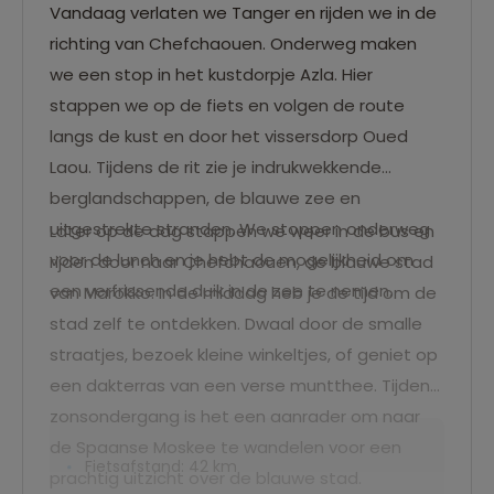
Vandaag verlaten we Tanger en rijden we in de
richting van Chefchaouen. Onderweg maken
we een stop in het kustdorpje Azla. Hier
stappen we op de fiets en volgen de route
langs de kust en door het vissersdorp Oued
Laou. Tijdens de rit zie je indrukwekkende
berglandschappen, de blauwe zee en
uitgestrekte stranden. We stoppen onderweg
Later op de dag stappen we weer in de bus en
voor de lunch en je hebt de mogelijkheid om
rijden door naar Chefchaouen, de blauwe stad
een verfrissende duik in de zee te nemen.
van Marokko. In de middag heb je de tijd om de
stad zelf te ontdekken. Dwaal door de smalle
straatjes, bezoek kleine winkeltjes, of geniet op
een dakterras van een verse muntthee. Tijdens
zonsondergang is het een aanrader om naar
de Spaanse Moskee te wandelen voor een
Fietsafstand: 42 km
prachtig uitzicht over de blauwe stad.