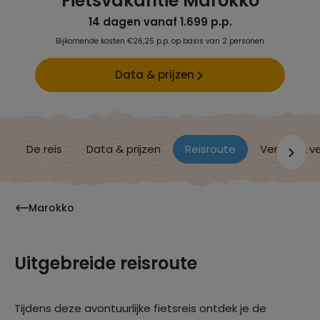
Fietsvakantie Marokko
14 dagen vanaf 1.699 p.p.
Bijkomende kosten €26,25 p.p. op basis van 2 personen
Data & prijzen
De reis
Data & prijzen
Reisroute
Verblijf & v
Marokko
Uitgebreide reisroute
Tijdens deze avontuurlijke fietsreis ontdek je de