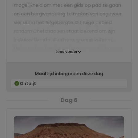
mogelijkheid om met een gids op pad te gaan
en een bergwandeling te maken van ongeveer
vier uur in het Rifgebergte. Dit ruige gebied
rondom Chefchaouen staat bekend om zijn
indrukwekkende uitzichten, groene valleien,
kleine Berberdorpjes en de geur van pijnbomen
Lees verder
en wilde kruiden. Tijdens de wandeling maak je
kennis met de lokale manier van leven, zie je
Maaltijd inbegrepen deze dag
herders met hun kuddes en word je beloond
met panoramische vergezichten over de
Ontbijt
blauwe stad en de omliggende bergen.
Dag 6