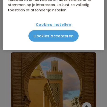
Lees verder
stemmen op je interesses. Je kunt ze volledig
ontworpen door Jacques Majorelle en later
toestaan of afzonderlijk instellen.
eigendom van Yves Saint Laurent. Voor de
Maaltijd inbegrepen deze dag
vluchtgegevens verwijzen wij naar het
Cookies instellen
vluchtschema.
Diner
Cookies accepteren
Dag 2