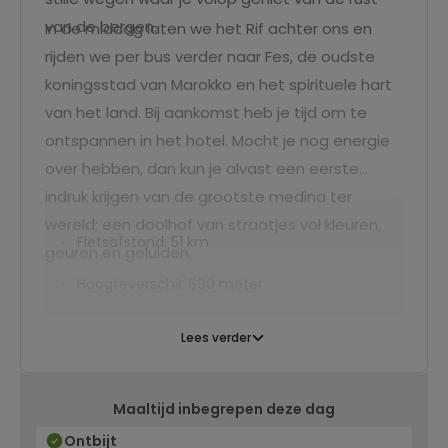
van de bergen.
In de middag laten we het Rif achter ons en
rijden we per bus verder naar Fes, de oudste
koningsstad van Marokko en het spirituele hart
van het land. Bij aankomst heb je tijd om te
ontspannen in het hotel. Mocht je nog energie
over hebben, dan kun je alvast een eerste
indruk krijgen van de grootste medina ter
wereld; een doolhof van straatjes vol kleuren,
Fietsafstand: 51 km
geuren en geluiden.
Hoogteverschil: 690 meter
Lees verder
Maaltijd inbegrepen deze dag
Ontbijt